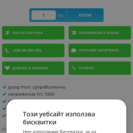
бр.
КУПИ
БЪРЗА ПОРЪЧКА
РЕЗЕРВИРАЙ И ВЗЕМИ
+359 96 304 314
НАПРАВИ ЗАПИТВАНЕ
ДОБАВИ В ЛЮБИМИ
СРАВНИ
диод тип: изправителни
напрежение (V): 1000
ток (A): 1
монтаж: DIP
Този уебсайт използва
ДИОДИ
бисквитки
Рейтинг:
Ние използваме бисквитки, за да