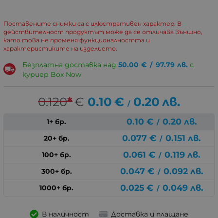
Поставените снимки са с илюстративен характер. В
действителност продуктът може да се отличава външно,
като това не променя функционалността и
характеристиките на изделието.
Безплатна доставка над
50.00
€
/
97.79
лв.
с
куриер Box Now
0.120
*
€
0.10
€
0.20
лв.
/
0.10
€
0.20
лв.
1+ бр.
/
0.077
€
0.151
лв.
20+ бр.
/
0.061
€
0.119
лв.
100+ бр.
/
0.047
€
0.092
лв.
300+ бр.
/
0.025
€
0.049
лв.
1000+ бр.
/
В наличност
Доставка и плащане