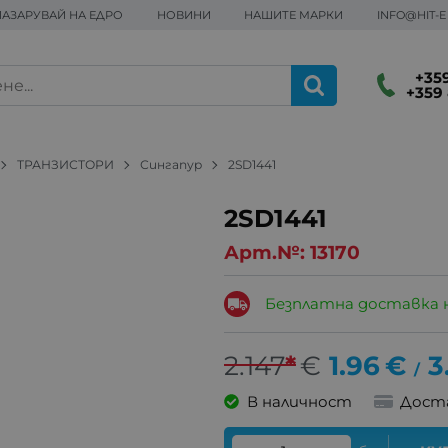
ПАЗАРУВАЙ НА ЕДРО
НОВИНИ
НАШИТЕ МАРКИ
INFO@HIT-
+359
+359 
ТРАНЗИСТОРИ
Сингапур
2SD1441
2SD1441
Арт.№:
13170
Безплатна доставка 
2.147
*
€
1.96
€
3
/
В наличност
Дост