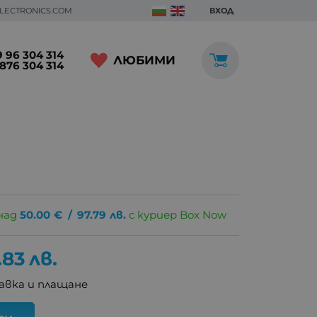
ELECTRONICS.COM
ВХОД
 96 304 314
ЛЮБИМИ
876 304 314
над
50.00
€
/
97.79
лв.
с куриер Box Now
.83
лв.
авка и плащане