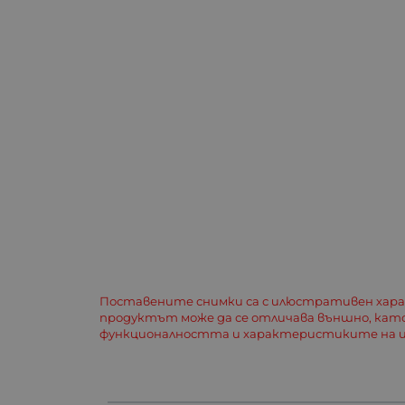
Поставените снимки са с илюстративен хар
продуктът може да се отличава външно, кат
функционалността и характеристиките на и