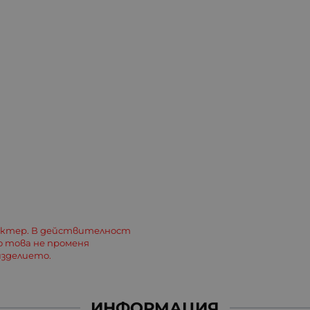
актер. В действителност
о това не променя
зделието.
ИНФОРМАЦИЯ