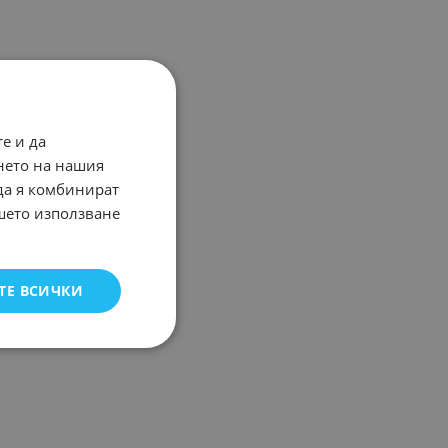
е и да
нето на нашия
 да я комбинират
ашето използване
ТЕ ВСИЧКИ