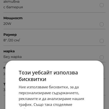
активна
с батерия
Мощност
20W
Размер
8" /20 см/
марка
Без марка
предназначение
Този уебсайт използва
за дома
бисквитки
Тегло (кг.)
Ние използваме бисквитки, за да
3.20
персонализираме съдържанието,
рекламите и да анализираме нашия
ПРОДУКТИ С ПОДОБНИ ХАРАКТЕРИСТИКИ
трафик. Също така споделяме