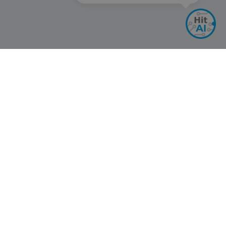
Информация
Доставка и плащане
Връщане рекламации замяна
Общи условия за ползване
Политиката за поверителност
Политика за използване на бисквитки
При възникване на спор, свързан с покупка онлайн,
можете да ползвате сайта ОРС
Вашите права
Отказ от сделка