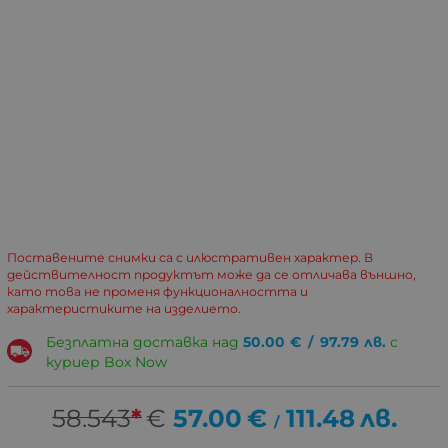
Поставените снимки са с илюстративен характер. В
действителност продуктът може да се отличава външно,
като това не променя функционалността и
характеристиките на изделието.
Безплатна доставка над
50.00
€
/
97.79
лв.
с
куриер Box Now
58.543
*
€
57.00
€
111.48
лв.
/