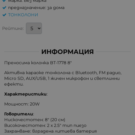
марка: Без марка
предназначение: за дома
ТОНКОЛОНИ
Рейтинг:
ИНФОРМАЦИЯ
Преносима колонка BT-1778 8"
Активна караоке тонколона с Bluetooth, FM радио,
Micro SD, AUX/USB, 1 жичен микрофон и светлинни
ефекти.
Характеристики
:
Мощност: 20W
Говорители
:
Нискочестотен: 8" (20 см)
Високочестотен: 2 x 2.5" тип пиезо
Захранване: вградена литиева батерия