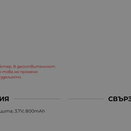
актер. В действителност
о това не променя
зделието.
ИЯ
СВЪР
щита; 3.7V; 800mAh