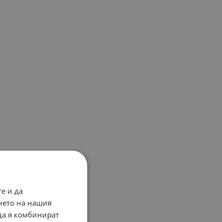
е и да
нето на нашия
 да я комбинират