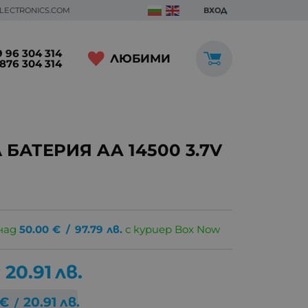
ELECTRONICS.COM
ВХОД
 96 304 314
ЛЮБИМИ
876 304 314
БАТЕРИЯ AA 14500 3.7V
над
50.00
€
/
97.79
лв.
с куриер Box Now
20.91
лв.
€
20.91
лв.
/