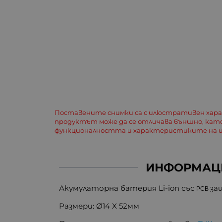
Поставените снимки са с илюстративен хар
продуктът може да се отличава външно, кат
функционалността и характеристиките на и
ИНФОРМАЦ
Акумулаторна батерия Li-ion със
за
PCB
Размери: Ø14 X 52мм