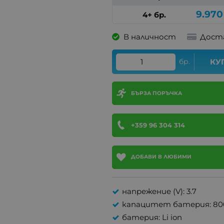
9.970
4+ бр.
В наличност
Дост
бр.
КУ
БЪРЗА ПОРЪЧКА
+359 96 304 314
ДОБАВИ В ЛЮБИМИ
напрежение (V): 3.7
капацитет батерия: 8
батерия: Li ion