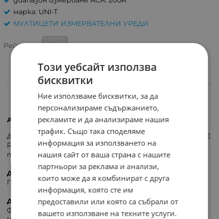
марка: UNI-T
МУЛТИЦЕТИ ИЗМЕРВАТЕЛНИ УРЕДИ
Рейтинг:
Този уебсайт използва
бисквитки
ИНФОРМАЦИЯ
Ние използваме бисквитки, за да
персонализираме съдържанието,
рекламите и да анализираме нашия
Ампер клещи Uni-T UT210B
трафик. Също така споделяме
Джобният измервателен уред UT210B с функция TRUE
информация за използването на
RMS позволява бързи и удобни измервания на
нашия сайт от ваша страна с нашите
променлив ток AC 2A/20A/200A.
партньори за реклама и анализи,
ДИАПАЗОНИ НА ИЗМЕРВАНЕ
които може да я комбинират с друга
Променлив ток: 2 A/ 20 A/ 200 A ±(2,5%+20)
информация, която сте им
предоставили или която са събрали от
ДОПЪЛНИТЕЛНИ ФУНКЦИИ:
Функция за откриване на електрическо поле (NCV)
вашето използване на техните услуги.