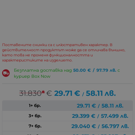
Поставените снимки са с илюстративен характер. В
действителност продуктът може да се отличава външно,
като това не променя функционалността и
характеристиките на изделието.
Безплатна доставка над
50.00
€
/
97.79
лв.
с
куриер Box Now
31.830
*
€
29.71
€
58.11
лв.
/
29.71
€
58.11
лв.
1+ бр.
/
29.399
€
57.499
лв.
3+ бр.
/
29.040
€
56.797
лв.
7+ бр.
/