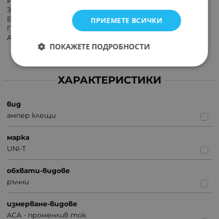
Измерване на истинско RMS
Записване на максимална/минимална стойност
Безконтактен детектор на напрежение
ПРИЕМЕТЕ ВСИЧКИ
Подсветка на екрана
Автоматично изключване
ПОКАЖЕТЕ ПОДРОБНОСТИ
ХАРАКТЕРИСТИКИ
вид
ампер клещи
марка
UNI-T
обхвати-видове
ръчни
измерване-видове
ACA - променлив ток