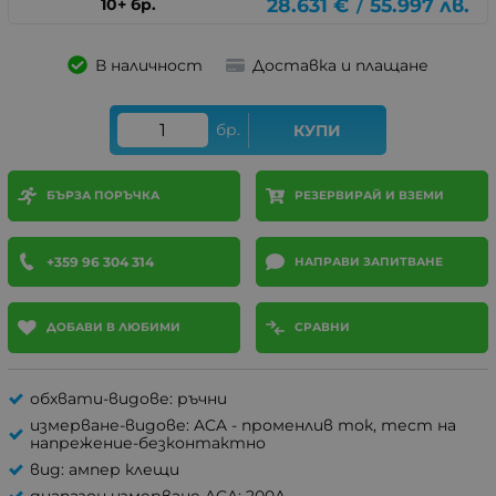
28.631
€
55.997
лв.
10+ бр.
/
В наличност
Доставка и плащане
бр.
КУПИ
БЪРЗА ПОРЪЧКА
РЕЗЕРВИРАЙ И ВЗЕМИ
+359 96 304 314
НАПРАВИ ЗАПИТВАНЕ
ДОБАВИ В ЛЮБИМИ
СРАВНИ
обхвати-видове: ръчни
измерване-видове: ACA - променлив ток, тест на
напрежение-безконтактно
вид: ампер клещи
диапазон измерване ACA: 200A