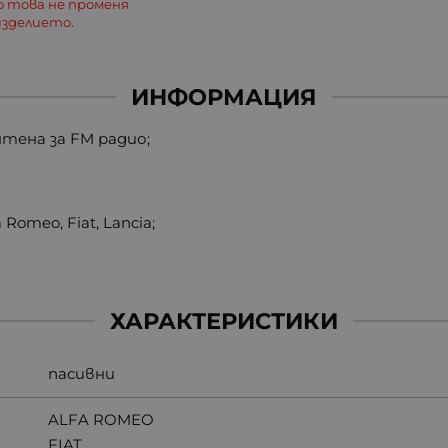
о това не променя
зделието.
ИНФОРМАЦИЯ
нтена за FM радио;
Romeo, Fiat, Lancia;
ХАРАКТЕРИСТИКИ
пасивни
ALFA ROMEO
FIAT