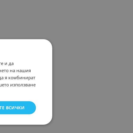
е и да
нето на нашия
 да я комбинират
ашето използване
ТЕ ВСИЧКИ