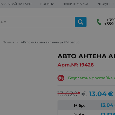
ПАЗАРУВАЙ НА ЕДРО
НОВИНИ
НАШИТЕ МАРКИ
INFO@HIT-
+359
+359 
Полша
Автомобилна антена за FM радио
АВТО АНТЕНА A
Арт.№:
19426
Безплатна доставка 
13.620
*
€
13.04
€
13.04
1+ бр.
12.37
2+ бр.