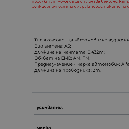
продуктът може да се отличава външно, кат
функционалността и характеристиките на и
Тип аксесоари за автомобилно аудио: а
Вид антена: A3;
Дължина на мачтата: 0.432m;
Обхват на ЕМВ: AM, FM;
Предназначение - марка автомобил: Alfa 
Дължина на проводника: 2m.
усилвател
марка