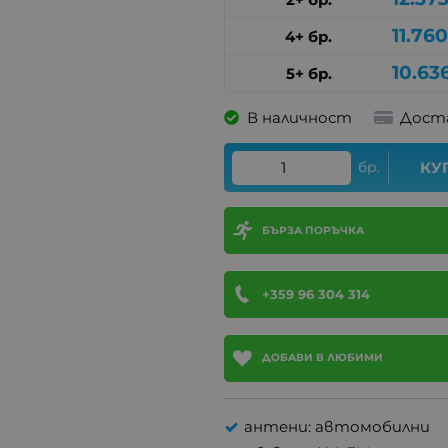
11.76
4+ бр.
10.63
5+ бр.
В наличност
Дост
бр.
КУ
БЪРЗА ПОРЪЧКА
+359 96 304 314
ДОБАВИ В ЛЮБИМИ
антени: автомобилни