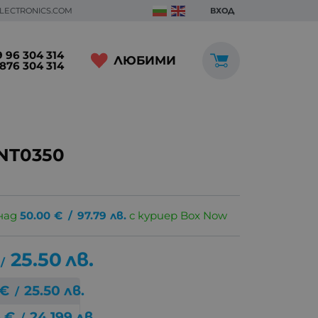
ELECTRONICS.COM
ВХОД
 96 304 314
ЛЮБИМИ
876 304 314
NT0350
над
50.00
€
/
97.79
лв.
с куриер Box Now
25.50
лв.
/
€
25.50
лв.
/
3
€
24.199
лв.
/