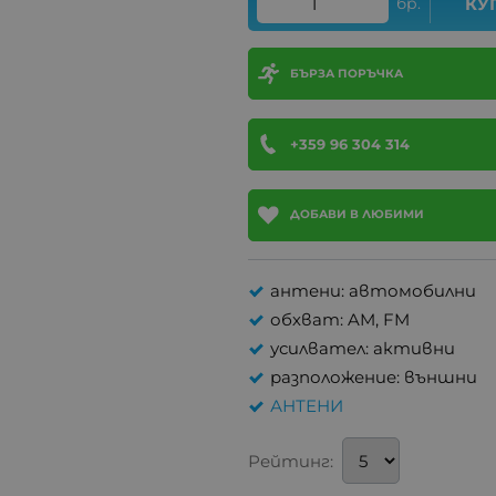
бр.
КУ
БЪРЗА ПОРЪЧКА
+359 96 304 314
ДОБАВИ В ЛЮБИМИ
антени: автомобилни
обхват: AM, FM
усилвател: активни
разположение: външни
АНТЕНИ
Рейтинг: