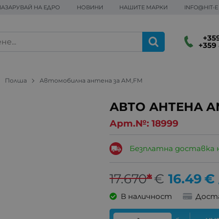
ПАЗАРУВАЙ НА ЕДРО
НОВИНИ
НАШИТЕ МАРКИ
INFO@HIT-
+359
+359 
Полша
Автомобилна антена за AM,FM
АВТО АНТЕНА A
Арт.№:
18999
Безплатна доставка 
17.670
*
€
16.49
€
В наличност
Дост