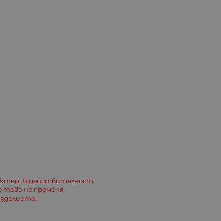
актер. В действителност
о това не променя
зделието.