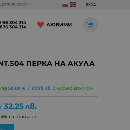
ELECTRONICS.COM
ВХОД
 96 304 314
ЛЮБИМИ
876 304 314
NT.S04 ПЕРКА НА АКУЛА
над
50.00
€
/
97.79
лв.
с куриер Box Now
32.25
лв.
/
авка и плащане