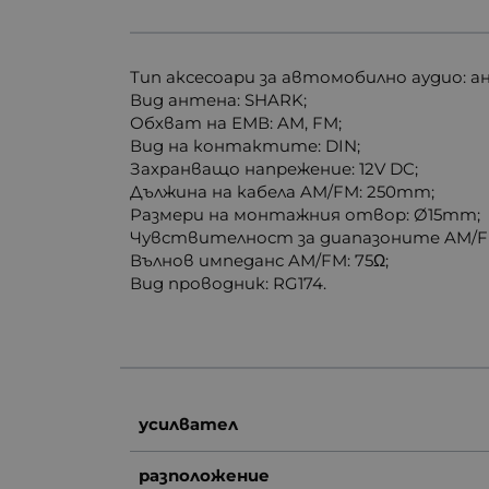
Тип аксесоари за автомобилно аудио: а
Вид антена: SHARK;
Обхват на ЕМВ: AM, FM;
Вид на контактите: DIN;
Захранващо напрежение: 12V DC;
Дължина на кабела AM/FM: 250mm;
Размери на монтажния отвор: Ø15mm;
Чувствителност за диапазоните AM/FM
Вълнов импеданс AM/FM: 75Ω;
Вид проводник: RG174.
усилвател
разположение