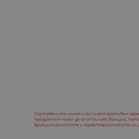
Поставените снимки са с илюстративен хар
продуктът може да се отличава външно, кат
функционалността и характеристиките на и