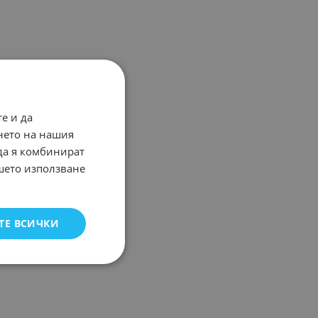
е и да
нето на нашия
 да я комбинират
ашето използване
ТЕ ВСИЧКИ