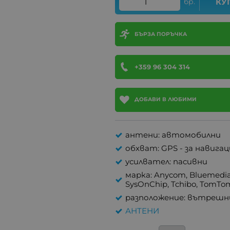
бр.
КУ
БЪРЗА ПОРЪЧКА
+359 96 304 314
ДОБАВИ В ЛЮБИМИ
антени: автомобилни
обхват: GPS - за навигац
усилвател: пасивни
марка: Anycom, Bluemedia, 
SysOnChip, Tchibo, TomTo
разположение: вътрешн
АНТЕНИ