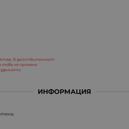
актер. В действителност
о това не променя
зделието.
ИНФОРМАЦИЯ
нтена;