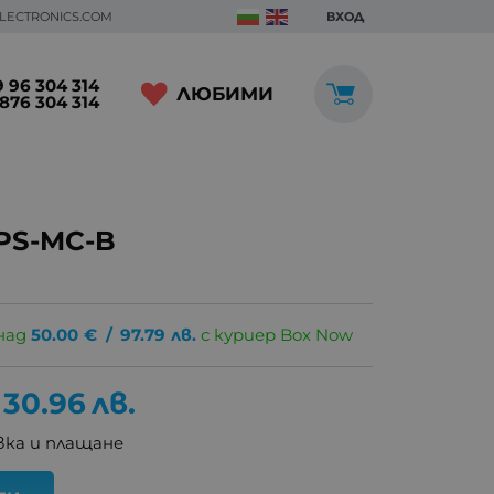
ELECTRONICS.COM
ВХОД
 96 304 314
ЛЮБИМИ
876 304 314
PS-MC-B
над
50.00
€
/
97.79
лв.
с куриер Box Now
30.96
лв.
ка и плащане