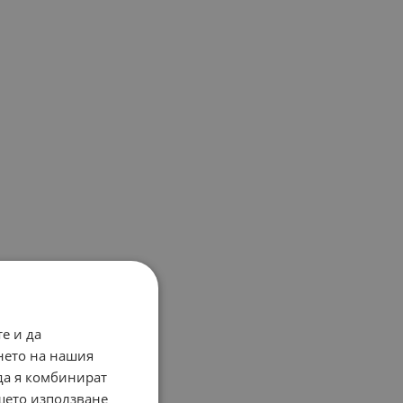
е и да
нето на нашия
 да я комбинират
ашето използване