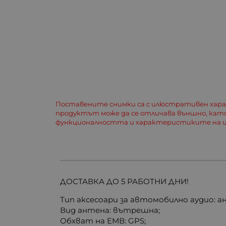
Поставените снимки са с илюстративен хар
продуктът може да се отличава външно, кат
функционалността и характеристиките на и
ДОСТАВКА ДО 5 РАБОТНИ ДНИ!
Тип аксесоари за автомобилно аудио: а
Вид антена: вътрешна;
Обхват на ЕМВ: GPS;