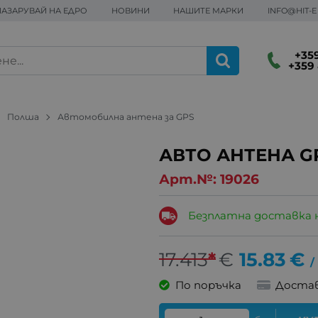
ПАЗАРУВАЙ НА ЕДРО
НОВИНИ
НАШИТЕ МАРКИ
INFO@HIT-
+359
+359 
Полша
Автомобилна антена за GPS
АВТО АНТЕНА G
Арт.№:
19026
Безплатна доставка 
17.413
*
€
15.83
€
/
По поръчка
Достав