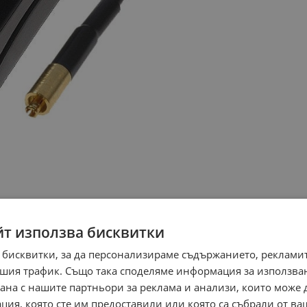
йт използва бисквитки
 бисквитки, за да персонализираме съдържанието, рекламит
шия трафик. Също така споделяме информация за използва
рана с нашите партньори за реклама и анализи, които може
ция, която сте им предоставили или която са събрали от в