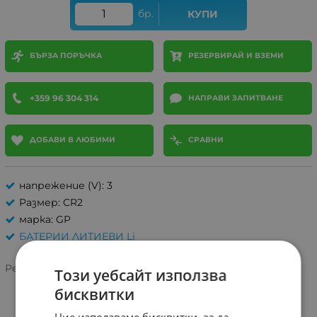
бр.
КУПИ
БЪРЗА ПОРЪЧКА
РЕЗЕРВИРАЙ И ВЗЕМИ
+359 96 304 314
НАПРАВИ ЗАПИТВАНЕ
ДОБАВИ В ЛЮБИМИ
СРАВНИ
напрежение (V): 3
Размер: CR2
марка: GP
БАТЕРИИ ЛИТИЕВИ Li
Рейтинг:
Този уебсайт използва
бисквитки