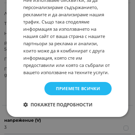
Ние използваме бисквитки, за да
ИНФОРМАЦИЯ
персонализираме съдържанието,
Литиева Li батерия GP CR2 3V за фотоапарати
рекламите и да анализираме нашия
трафик. Също така споделяме
Тип батерия: Литиева, Li
информация за използването на
Номинално напрежение: 3V DC
нашия сайт от ваша страна с нашите
партньори за реклама и анализи,
Размер: DLCR2 ELCR2 EL1CR2 CR15270 VCR2NP RLCR2-L
5046LC
които може да я комбинират с друга
информация, която сте им
Габаритни размери: ф 15 x 27 mm
предоставили или която са събрали от
Подходяща за: за фотоапарати, датчици, фенери и
вашето използване на техните услуги.
други
ПРИЕМЕТЕ ВСИЧКИ
ХАРАКТЕРИСТИКИ
ПОКАЖЕТЕ ПОДРОБНОСТИ
напрежение (V)
3