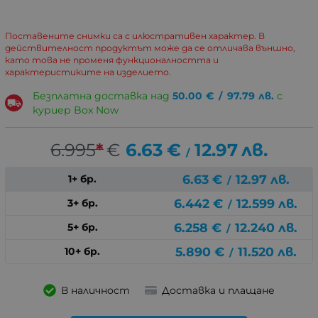
Поставените снимки са с илюстративен характер. В
действителност продуктът може да се отличава външно,
като това не променя функционалността и
характеристиките на изделието.
Безплатна доставка над
50.00
€
/
97.79
лв.
с
куриер Box Now
6.995
*
€
6.63
€
12.97
лв.
/
6.63
€
12.97
лв.
1+ бр.
/
6.442
€
12.599
лв.
3+ бр.
/
6.258
€
12.240
лв.
5+ бр.
/
5.890
€
11.520
лв.
10+ бр.
/
В наличност
Доставка и плащане