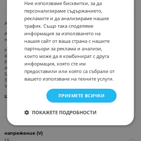
Ние използваме бисквитки, за да
персонализираме съдържанието,
ИНФОРМАЦИЯ
рекламите и да анализираме нашия
Алкална батерия TECHNIK AG5 / LR48 / 193 / 393 - 1.5V
трафик. Също така споделяме
информация за използването на
Алкална батерия за часовници, калкулатори,
термометри, детски играчки и др.
нашия сайт от ваша страна с нашите
партньори за реклама и анализи,
Номинално напрежение: 1.5V
които може да я комбинират с друга
Капацитет: 42 mAh
Размери: Ø 7,9мм / 5,4 мм
информация, която сте им
Аналози: SR754W, SR48, SR754, SB-B3, F, V393, D393, 255,
предоставили или която са събрали от
S754E, GP393, AG5, AG-5, SG5, LR750, LR48, LR754, L750,
вашето използване на техните услуги.
393S, 393A, 393X, 393B, D309, 309, D309/393B, SR48SW,
V309, RW48
ПРИЕМЕТЕ ВСИЧКИ
Цената е за 1 брой.
ПОКАЖЕТЕ ПОДРОБНОСТИ
ХАРАКТЕРИСТИКИ
напрежение (V)
1.5