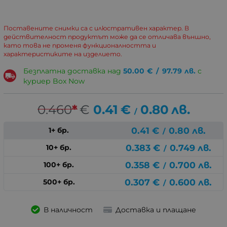
Поставените снимки са с илюстративен характер. В
действителност продуктът може да се отличава външно,
като това не променя функционалността и
характеристиките на изделието.
Безплатна доставка над
50.00
€
/
97.79
лв.
с
куриер Box Now
0.460
*
€
0.41
€
0.80
лв.
/
0.41
€
0.80
лв.
1+ бр.
/
0.383
€
0.749
лв.
10+ бр.
/
0.358
€
0.700
лв.
100+ бр.
/
0.307
€
0.600
лв.
500+ бр.
/
В наличност
Доставка и плащане