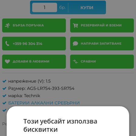
бр.
КУПИ
БЪРЗА ПОРЪЧКА
РЕЗЕРВИРАЙ И ВЗЕМИ
+359 96 304 314
НАПРАВИ ЗАПИТВАНЕ
ДОБАВИ В ЛЮБИМИ
СРАВНИ
напрежение (V): 1.5
Размер: AG5-LR754-393-SR754
марка: Technik
БАТЕРИИ АЛКАЛНИ СРЕБЪРНИ
Унгария
Този уебсайт използва
Рейтинг:
бисквитки