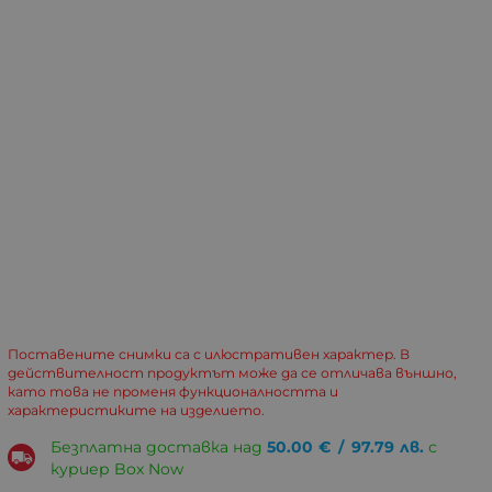
Поставените снимки са с илюстративен характер. В
действителност продуктът може да се отличава външно,
като това не променя функционалността и
характеристиките на изделието.
Безплатна доставка над
50.00
€
/
97.79
лв.
с
куриер Box Now