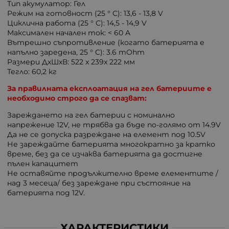
Тип акумулатор: Гел
Режим на готовност (25 ° C): 13,6 - 13,8 V
Циклична работа (25 ° C): 14,5 - 14,9 V
Максимален начален ток: < 60 A
Вътрешно съпротивление (когато батерията е
напълно заредена, 25 ° C): 3.6 mOhm
Размери ДхШхВ: 522 x 239x 222 мм
Тегло: 60,2 кг
За правилната експлоатация на гел батериите е
необходимо строго да се спазват:
Зареждането на гел батерии с номинално
напрежение 12V, не трябва да бъде по-голямо от 14.9V
Да не се допуска разреждане на елемент под 10.5V
Не зареждайте батерията многократно за кратко
време, без да се изчаква батерията да достигне
пълен капацитет
Не оставяйте продължително време елементите /
над 3 месеца/ без зареждане при състояние на
батерията под 12V.
ХАРАКТЕРИСТИКИ