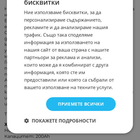
бисквитки
Необслужваема батерия с електролит под формата
Ние използваме бисквитки, за да
на гел.
персонализираме съдържанието,
Батерията може да се монтира във всяка позиция и
е по-устойчива на удари.
рекламите и да анализираме нашия
Основното предимство на гел батериите е по-
трафик. Също така споделяме
дългия живот в сравнение с класическите оловно-
информация за използването на
киселинни батерии. Акумулаторите с гел са по-
нашия сайт от ваша страна с нашите
устойчиви на променящи се и екстремни
метеорологични условия.
партньори за реклама и анализи,
Гел батериите могат да се съхраняват в
които може да я комбинират с друга
продължение на много месеци без необходимост от
информация, която сте им
презареждане.
предоставили или която са събрали от
Акумулаторните батерии с гел имат широко
приложение като: мотоциклети, колички за голф и
вашето използване на техните услуги.
косачки, непрекъсваеми захранвания, фотоволтаични
инсталации, алармени системи и електрически
ПРИЕМЕТЕ ВСИЧКИ
играчки.
Тягова батерия произведена по AGM технология.
ПОКАЖЕТЕ ПОДРОБНОСТИ
Характеристики:
Номинално напрежение: 12V
Капацитет: 200Ah