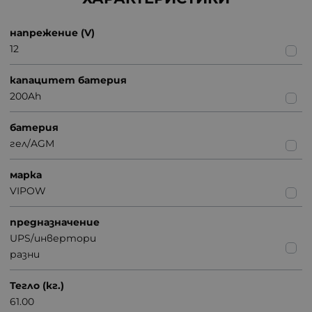
напрежение (V)
12
капацитет батерия
200Ah
батерия
гел/AGM
марка
VIPOW
предназначение
UPS/инвертори
разни
Тегло (кг.)
61.00