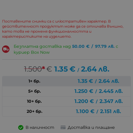
Поставените снимки са с илюстративен характер. В
действителност продуктът може да се отличава външно,
като това не променя функционалността и
характеристиките на изделието.
Безплатна доставка над
50.00
€
/
97.79
лв.
с
куриер Box Now
1.500
*
€
1.35
€
2.64
лв.
/
1.35
€
2.64
лв.
1+ бр.
/
1.250
€
2.445
лв.
5+ бр.
/
1.200
€
2.347
лв.
10+ бр.
/
1.100
€
2.151
лв.
20+ бр.
/
В наличност
Доставка и плащане