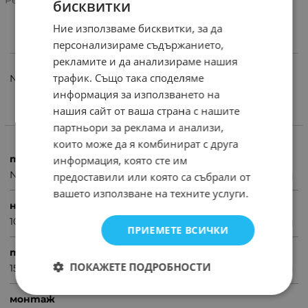
бисквитки
Ние използваме бисквитки, за да
персонализираме съдържанието,
ИНФОРМАЦИЯ
рекламите и да анализираме нашия
трафик. Също така споделяме
N NF-L 100V 15A 90W >3MHz, TO-220
информация за използването на
нашия сайт от ваша страна с нашите
ХАРАКТЕРИСТИКИ
партньори за реклама и анализи,
които може да я комбинират с друга
транзистор
информация, която сте им
NPN
предоставили или която са събрали от
вашето използване на техните услуги.
напрежение (V)
100
ПРИЕМЕТЕ ВСИЧКИ
ток (A)
ПОКАЖЕТЕ ПОДРОБНОСТИ
15
монтаж