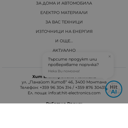
ЗА ДОМА И АВТОМОБИЛА
ЕЛЕКТРО МАТЕРИАЛИ
ЗА ВАС ТЕХНИЦИ
ИЗТОЧНИЦИ НА ЕНЕРГИЯ
И ОЩЕ...
АКТУАЛНО
×
Търсите продукт или
проверявате поръчка?
Контакти
Нека Ви помогна!
Хит Електроникс Монтана
ул. „Панайот Хитов“ 46, 3400 Монтана
Телефон: +359 96 304 314 / +359 876 304314
Ел. поща:
info:at:hit-electronics.com
Работно Време:
Понеделник до Петък: от 9:00 до 18:00 ч.
Събота: от 09:00 до 17:00 ч.
Неделя: Почивен ден