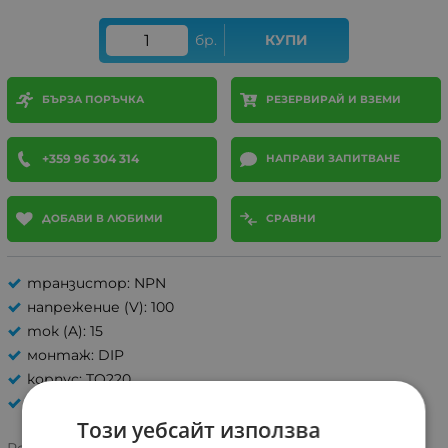
бр.
КУПИ
БЪРЗА ПОРЪЧКА
РЕЗЕРВИРАЙ И ВЗЕМИ
+359 96 304 314
НАПРАВИ ЗАПИТВАНЕ
ДОБАВИ В ЛЮБИМИ
СРАВНИ
транзистор: NPN
напрежение (V): 100
ток (A): 15
монтаж: DIP
корпус: TO220
ТРАНЗИСТОРИ
Този уебсайт използва
Рейтинг: