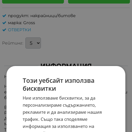
продукт: накрайници/битове
марка: Gross
ОТВЕРТКИ
Рейтинг:
ИНФОРМАЦИЯ
Накрайник бит кръстат GROSS PH2x50mm
Този уебсайт използва
Накрайник Philips кръстат за отвертки,
бисквитки
електроинструменти, винтоверти и акумулаторни
Ние използваме бисквитки, за да
бормашини.
персонализираме съдържанието,
Вид бит/накрайник: PH, кръстат
рекламите и да анализираме нашия
Размер на накрайника: PH2
Дължина: 50мм
трафик. Също така споделяме
Материал: стомана S2
информация за използването на
Твърдост: 58-62 HRC