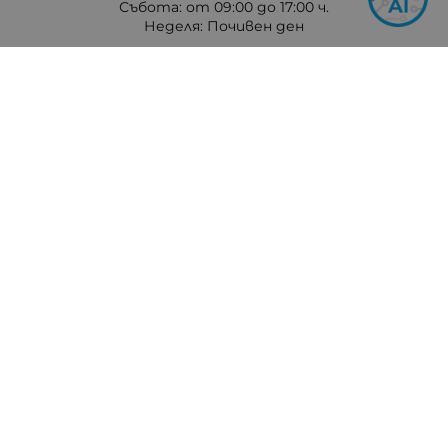
Събота: от 09:00 до 17:00 ч.
Неделя: Почивен ден
Методи на плащане
Следвайте ни
© 2026
hit-electronics.com
- Всички права запазени.
Изработка на онлайн магазин
Valival Commerce