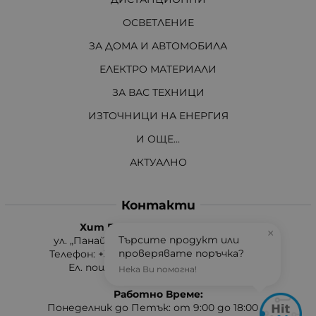
ОСВЕТЛЕНИЕ
ЗА ДОМА И АВТОМОБИЛА
ЕЛЕКТРО МАТЕРИАЛИ
ЗА ВАС ТЕХНИЦИ
ИЗТОЧНИЦИ НА ЕНЕРГИЯ
И ОЩЕ...
АКТУАЛНО
Контакти
Хит Електроникс Монтана
×
Търсите продукт или
ул. „Панайот Хитов“ 46, 3400 Монтана
проверявате поръчка?
Телефон: +359 96 304 314 / +359 876 304314
Ел. поща:
info:at:hit-electronics.com
Нека Ви помогна!
Работно Време:
Понеделник до Петък: от 9:00 до 18:00 ч.