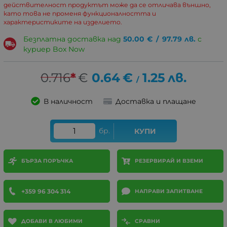
действителност продуктът може да се отличава външно,
като това не променя функционалността и
характеристиките на изделието.
Безплатна доставка над
50.00
€
/
97.79
лв.
с
куриер Box Now
0.716
*
€
0.64
€
1.25
лв.
/
В наличност
Доставка и плащане
бр.
КУПИ
БЪРЗА ПОРЪЧКА
РЕЗЕРВИРАЙ И ВЗЕМИ
+359 96 304 314
НАПРАВИ ЗАПИТВАНЕ
ДОБАВИ В ЛЮБИМИ
СРАВНИ