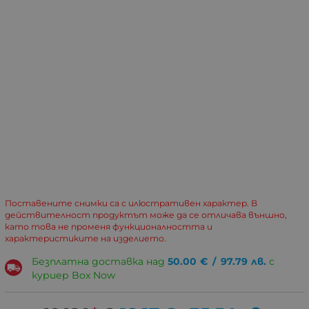
Поставените снимки са с илюстративен характер. В
действителност продуктът може да се отличава външно,
като това не променя функционалността и
характеристиките на изделието.
Безплатна доставка над
50.00
€
/
97.79
лв.
с
куриер Box Now