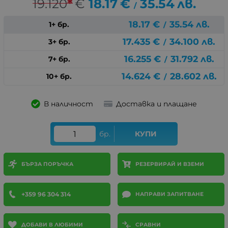
19.120
*
€
18.17
€
35.54
лв.
/
18.17
€
35.54
лв.
1+ бр.
/
17.435
€
34.100
лв.
3+ бр.
/
16.255
€
31.792
лв.
7+ бр.
/
14.624
€
28.602
лв.
10+ бр.
/
В наличност
Доставка и плащане
бр.
КУПИ
БЪРЗА ПОРЪЧКА
РЕЗЕРВИРАЙ И ВЗЕМИ
+359 96 304 314
НАПРАВИ ЗАПИТВАНЕ
ДОБАВИ В ЛЮБИМИ
СРАВНИ