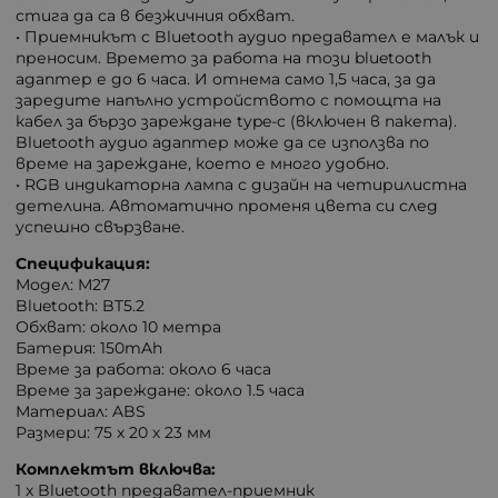
стига да са в безжичния обхват.
• Приемникът с Bluetooth аудио предавател е малък и
преносим. Времето за работа на този bluetooth
адаптер е до 6 часа. И отнема само 1,5 часа, за да
заредите напълно устройството с помощта на
кабел за бързо зареждане type-c (включен в пакета).
Bluetooth аудио адаптер може да се използва по
време на зареждане, което е много удобно.
• RGB индикаторна лампа с дизайн на четирилистна
детелина. Автоматично променя цвета си след
успешно свързване.
Спецификация:
Модел: M27
Bluetooth: BT5.2
Обхват: около 10 метра
Батерия: 150mAh
Време за работа: около 6 часа
Време за зареждане: около 1.5 часа
Материал: ABS
Размери: 75 х 20 х 23 мм
Комплектът включва:
1 x Bluetooth предавател-приемник