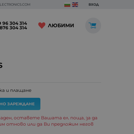
ELECTRONICS.COM
ВХОД
 96 304 314
ЛЮБИМИ
876 304 314
S
ка и плащане
АНО ЗАРЕЖДАНЕ
аден, оставете Вашата ел. поща, за да
им отново или да Ви предложим негов