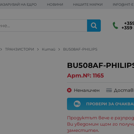
ПАЗАРУВАЙ НА ЕДРО
НОВИНИ
НАШИТЕ МАРКИ
INFO@HIT-
+359
+359 
ТРАНЗИСТОРИ
Китай
BU508AF-PHILIPS
BU508AF-PHILIP
Арт.№:
1165
Неналичен
Достав
ПРОВЕРИ ЗА ОЧАКВ
Продуктът вече е разпрод
Ви уведомим щом го получ
заместител.