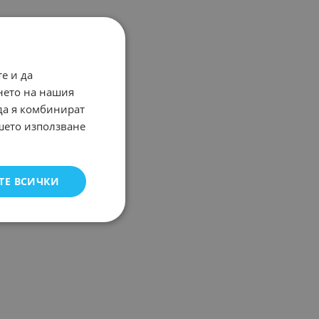
е и да
нето на нашия
 да я комбинират
ашето използване
ТЕ ВСИЧКИ