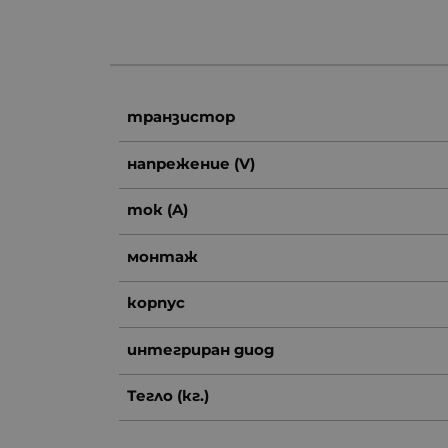
транзистор
напрежение (V)
ток (A)
монтаж
корпус
интегриран диод
Тегло (кг.)