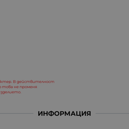
актер. В действителност
о това не променя
зделието.
ИНФОРМАЦИЯ