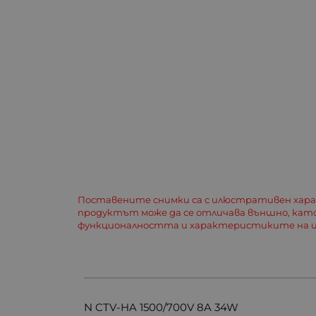
Поставените снимки са с илюстративен хар
продуктът може да се отличава външно, кат
функционалността и характеристиките на и
N CTV-HA 1500/700V 8A 34W