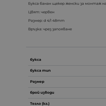
Букса банан щекер женски за монтаж на
Цвят: червен
Размер: d 4/l 48mm
Връзка: чрез запояване
букса
букса тип
Размер
брой изводи
Тегло (кг.)