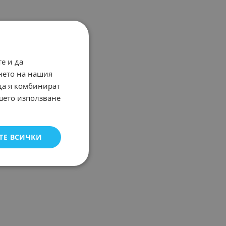
е и да
нето на нашия
 да я комбинират
ашето използване
ТЕ ВСИЧКИ