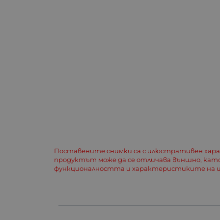
Поставените снимки са с илюстративен хар
продуктът може да се отличава външно, кат
функционалността и характеристиките на и