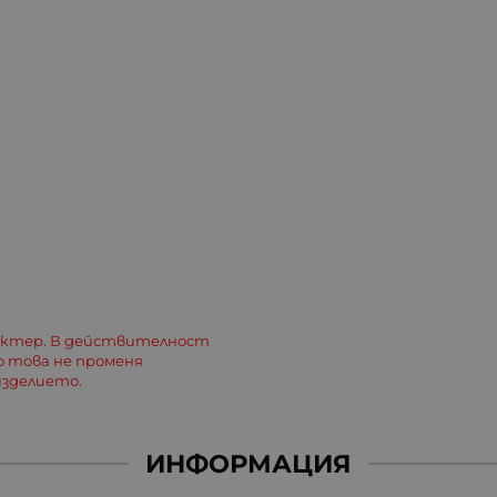
актер. В действителност
о това не променя
зделието.
ИНФОРМАЦИЯ