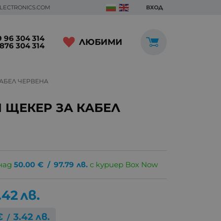
ELECTRONICS.COM
ВХОД
 96 304 314
ЛЮБИМИ
876 304 314
КАБЕЛ ЧЕРВЕНА
 ЩЕКЕР ЗА КАБЕЛ
над
50.00
€
/
97.79
лв.
с куриер Box Now
.42
лв.
€
3.42
лв.
/