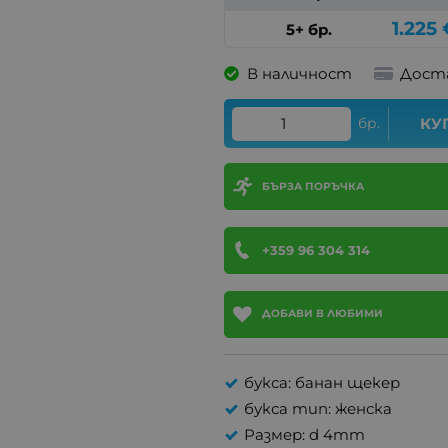
1.225
5+ бр.
В наличност
Дост
бр.
КУ
БЪРЗА ПОРЪЧКА
+359 96 304 314
ДОБАВИ В ЛЮБИМИ
букса: банан щекер
букса тип: женска
Размер: d 4mm