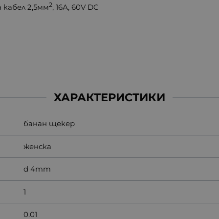
2
 кабел 2,5мм
, 16А, 60V DC
ХАРАКТЕРИСТИКИ
банан щекер
женска
d 4mm
1
0.01