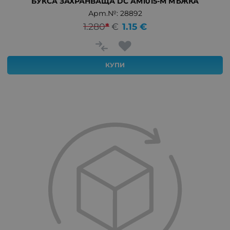
БУКСА ЗАХРАНВАЩА DC AM1015-M МЪЖКА
Арт.№: 28892
1.280
*
€
1.15
€
КУПИ