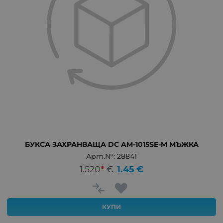
БУКСА ЗАХРАНВАЩА DC AM-1015SE-M МЪЖКА
Арт.№: 28841
1.520
*
€
1.45
€
КУПИ