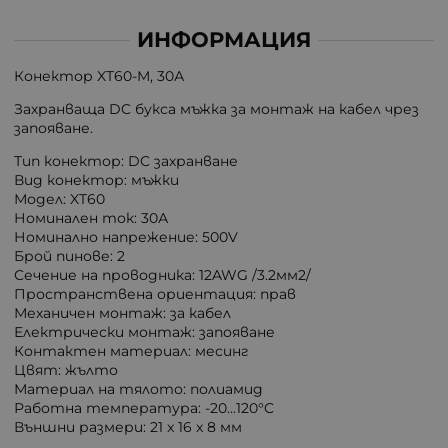
ИНФОРМАЦИЯ
Конектор XT60-M, 30А
Захранваща DC букса мъжка за монтаж на кабел чрез
запояване.
Тип конектор: DC захранване
Вид конектор: мъжки
Модел: XT60
Номинален ток: 30А
Номинално напрежение: 500V
Брой пинове: 2
Сечение на проводника: 12AWG /3.2мм2/
Пространствена ориентация: прав
Механичен монтаж: за кабел
Електрически монтаж: запояване
Контактен материал: месинг
Цвят: жълто
Материал на тялото: полиамид
Работна температура: -20...120°C
Външни размери: 21 x 16 x 8 мм