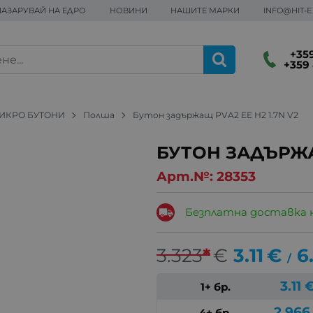
ПАЗАРУВАЙ НА ЕДРО
НОВИНИ
НАШИТЕ МАРКИ
INFO@HIT-
+359
+359 
ИКРО БУТОНИ
Полша
Бутон задържащ PVA2 EE H2 1.7N V2
БУТОН ЗАДЪРЖАЩ
Арт.№:
28353
Безплатна доставка 
3.323
*
€
3.11
€
6
/
3.11
1+ бр.
2.966
4+ бр.