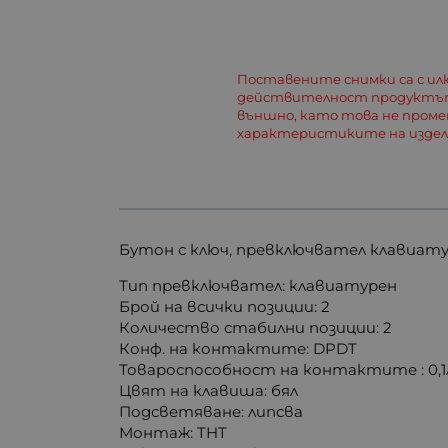
Поставените снимки са с и
действителност продуктът
външно, като това не пром
характеристиките на изде
Бутон с ключ, превключвател клавиатуре
Тип превключвател: клавиатурен
Брой на всички позиции: 2
Количество стабилни позиции: 2
Конф. на контактите: DPDT
Товароспособност на контактите : 0,1A
Цвят на клавиша: бял
Подсветяване: липсва
Монтаж: THT