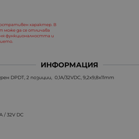
люстративен характер. В
 може да се отличава
еня функционалността и
лието.
ИНФОРМАЦИЯ
н DPDT, 2 позиции, 0,1A/32VDC, 9,2x9,8x11mm
 / 32V DC