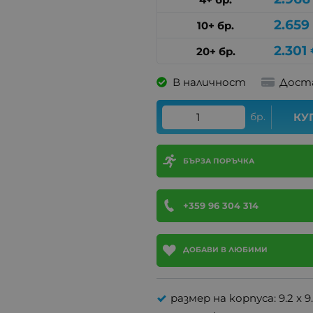
2.659
10+ бр.
2.301
20+ бр.
В наличност
Дост
бр.
КУ
БЪРЗА ПОРЪЧКА
+359 96 304 314
ДОБАВИ В ЛЮБИМИ
размер на корпуса: 9.2 x 