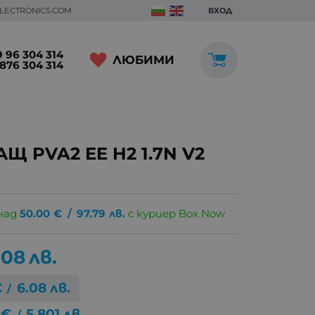
ELECTRONICS.COM
ВХОД
 96 304 314
ЛЮБИМИ
876 304 314
 PVA2 EE H2 1.7N V2
над
50.00
€
/
97.79
лв.
с куриер Box Now
.08
лв.
€
6.08
лв.
/
€
5.801
лв.
/