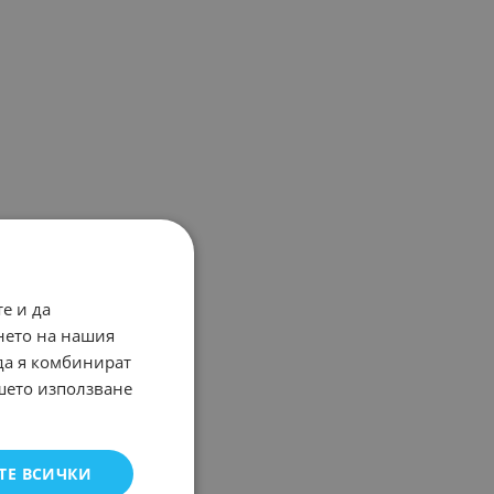
е и да
нето на нашия
 да я комбинират
ашето използване
ТЕ ВСИЧКИ