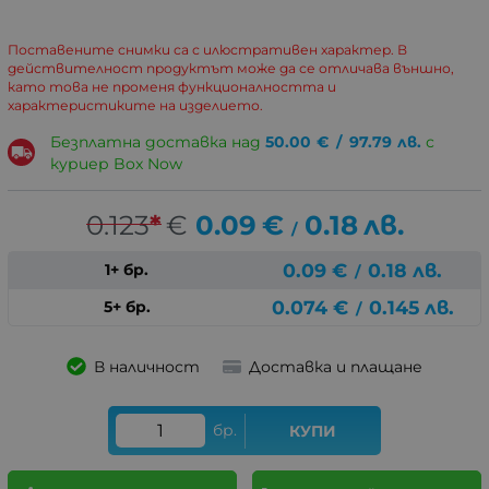
Поставените снимки са с илюстративен характер. В
действителност продуктът може да се отличава външно,
като това не променя функционалността и
характеристиките на изделието.
Безплатна доставка над
50.00
€
/
97.79
лв.
с
куриер Box Now
0.123
*
€
0.09
€
0.18
лв.
/
0.09
€
0.18
лв.
1+ бр.
/
0.074
€
0.145
лв.
5+ бр.
/
В наличност
Доставка и плащане
бр.
КУПИ