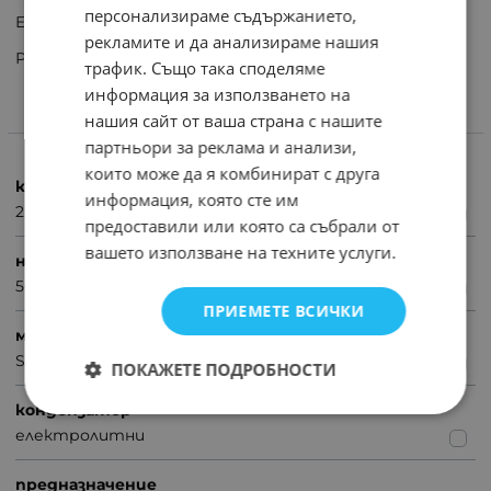
персонализираме съдържанието,
Електролитен кондензатор 2.2μF 50V SMD
рекламите и да анализираме нашия
Размери: /DxL/4 x 5.4mm
трафик. Също така споделяме
информация за използването на
нашия сайт от ваша страна с нашите
ХАРАКТЕРИСТИКИ
партньори за реклама и анализи,
които може да я комбинират с друга
капацитет
информация, която сте им
2.2uF
предоставили или която са събрали от
вашето използване на техните услуги.
напрежение (V)
50
ПРИЕМЕТЕ ВСИЧКИ
монтаж
SMD
ПОКАЖЕТЕ ПОДРОБНОСТИ
кондензатор
електролитни
предназначение