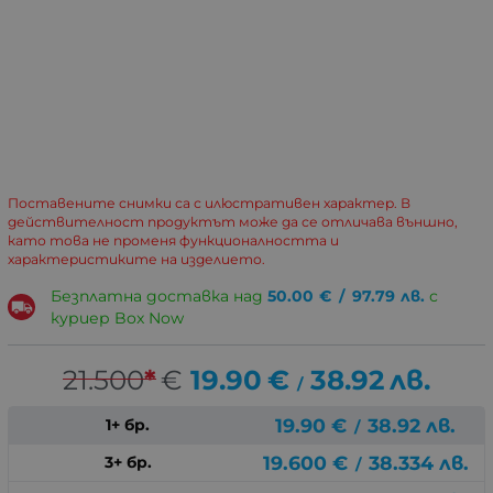
Поставените снимки са с илюстративен характер. В
действителност продуктът може да се отличава външно,
като това не променя функционалността и
характеристиките на изделието.
Безплатна доставка над
50.00
€
/
97.79
лв.
с
куриер Box Now
21.500
*
€
19.90
€
38.92
лв.
/
19.90
€
38.92
лв.
1+ бр.
/
19.600
€
38.334
лв.
3+ бр.
/