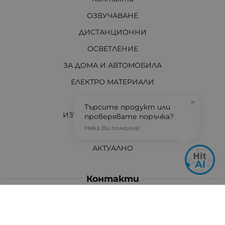
ОЗВУЧАВАНЕ
ДИСТАНЦИОННИ
ОСВЕТЛЕНИЕ
ЗА ДОМА И АВТОМОБИЛА
ЕЛЕКТРО МАТЕРИАЛИ
ЗА ВАС ТЕХНИЦИ
×
Търсите продукт или
ИЗТОЧНИЦИ НА ЕНЕРГИЯ
проверявате поръчка?
Нека Ви помогна!
И ОЩЕ...
АКТУАЛНО
Контакти
Хит Електроникс Монтана
ул. „Панайот Хитов“ 46, 3400 Монтана
Телефон: +359 96 304 314 / +359 876 304314
Ел. поща:
info:at:hit-electronics.com