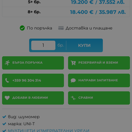
19.200
€
37.552
лв.
5+ бр.
/
18.400
€
35.987
лв.
8+ бр.
/
По поръчка
Доставка и плащане
бр.
КУПИ
БЪРЗА ПОРЪЧКА
РЕЗЕРВИРАЙ И ВЗЕМИ
+359 96 304 314
НАПРАВИ ЗАПИТВАНЕ
ДОБАВИ В ЛЮБИМИ
СРАВНИ
вид: шумомер
марка: UNI-T
МУЛТИЦЕТИ ИЗМЕРВАТЕЛНИ УРЕДИ