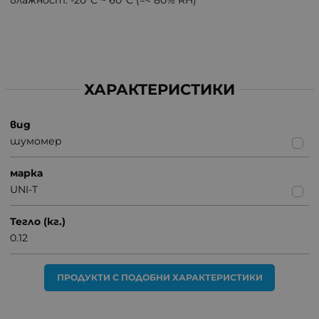
влажност: -20°C ~ 60°C (=< 80% RH)
ХАРАКТЕРИСТИКИ
вид
шумомер
марка
UNI-T
Тегло (кг.)
0.12
ПРОДУКТИ С ПОДОБНИ ХАРАКТЕРИСТИКИ