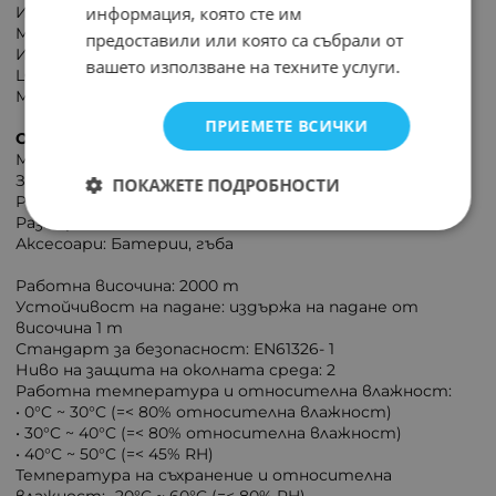
информация, която сте им
Индикатор за изтощена батерия
MAX/MIN стойност
предоставили или която са събрали от
Известие за превишаване на обхвата
вашето използване на техните услуги.
LCD дисплей с подсветка
Максимално показание: 9999
ПРИЕМЕТЕ ВСИЧКИ
ОБЩИ ХАРАКТЕРИСТИКИ:
Микрофон: 1/2", кондензатор
Захранване: 3x 1,5 V батерия (R03)
ПОКАЖЕТЕ ПОДРОБНОСТИ
Размер на дисплея: 32 x 26 mm
Размери: 150 x 52 x 27 mm
Аксесоари: Батерии, гъба
Работна височина: 2000 m
Устойчивост на падане: издържа на падане от
височина 1 m
Стандарт за безопасност: EN61326- 1
Ниво на защита на околната среда: 2
Работна температура и относителна влажност:
• 0°C ~ 30°C (=< 80% относителна влажност)
• 30°C ~ 40°C (=< 80% относителна влажност)
• 40°C ~ 50°C (=< 45% RH)
Температура на съхранение и относителна