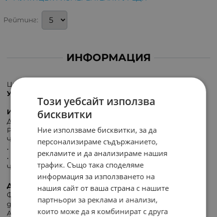
Рейтинг:
ИНФОРМАЦИЯ
Цифров шумомер/децибел метър Uni-T UT353
Уредът е подходящ за използване само на закрито!
Този уебсайт използва
бисквитки
ИЗМЕРВАНЕ НА НИВОТО НА ЗВУКА:
Диапазон: 30 ~ 130 dB ±1,5 dB
Ние използваме бисквитки, за да
Резолюция: 0,1 dB
Честота на семплиране
персонализираме съдържанието,
• БЪРЗО (високо): 8/s
рекламите и да анализираме нашия
• БАВНО (ниско): 1/s
трафик. Също така споделяме
Честотна лента: 31,5 Hz ~ 8 kHz
информация за използването на
ДОПЪЛНИТЕЛНИ ФУНКЦИИ:
нашия сайт от ваша страна с нашите
Функция HOLD (задържане на показанията на
партньори за реклама и анализи,
дисплея)
които може да я комбинират с друга
Автоматично изключване