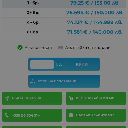
79.25
€
155.00
лв.
1+ бр.
/
76.694
€
150.000
лв.
2+ бр.
/
74.137
€
144.999
лв.
4+ бр.
/
71.581
€
140.000
лв.
6+ бр.
/
В наличност
Доставка и плащане
бр.
КУПИ
КУПИ НА ИЗПЛАЩАНЕ
БЪРЗА ПОРЪЧКА
РЕЗЕРВИРАЙ И ВЗЕМИ
+359 96 304 314
НАПРАВИ ЗАПИТВАНЕ