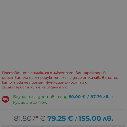
Поставените снимки са с илюстративен характер. В
действителност продуктът може да се отличава външно,
като това не променя функционалността и
характеристиките на изделието.
Безплатна доставка над
50.00
€
/
97.79
лв.
с
куриер Box Now
81.807
*
€
79.25
€
155.00
лв.
/