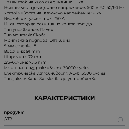
Траен ток на късо съединение: 10 kA
Номинално изолационно напрежение: 500 V AC 50/60 Hz
Устойчивост на импулсно напрежение: 6 kV
Върхов импулсен ток: 250 A
Индикатор за позиция на контакта: Да
Тип управление: Палец
Тип монтаж: Скоба
Монтажна подпора: DIN шина
9 мм стъпка: 8
Височина: 91 mm
Широчина: 72 mm
Дълбочина: 73,5 mm
Механична издръжливост: 20000 cycles
Електрическа устойчивост: AC-1: 15000 cycles
Тип заключване: Заключващо устройство
ХАРАКТЕРИСТИКИ
продукт
ДТЗ