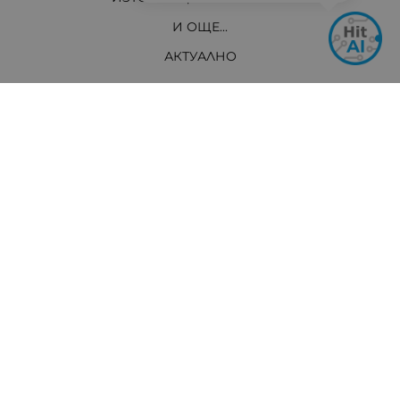
И ОЩЕ...
АКТУАЛНО
Контакти
Хит Електроникс Монтана
ул. „Панайот Хитов“ 46, 3400 Монтана
Телефон: +359 96 304 314 / +359 876 304314
Ел. поща:
info:at:hit-electronics.com
Работно Време:
Понеделник до Петък: от 9:00 до 18:00 ч.
Събота: от 09:00 до 17:00 ч.
Неделя: Почивен ден
Методи на плащане