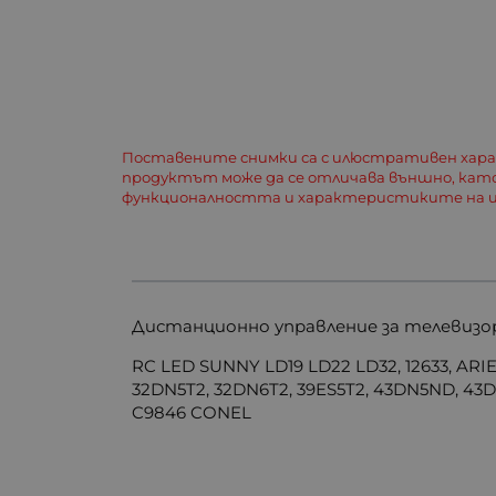
Поставените снимки са с илюстративен хар
продуктът може да се отличава външно, кат
функционалността и характеристиките на и
Дистанционно управление за телевизор
RC LED SUNNY LD19 LD22 LD32, 12633, AR
32DN5T2, 32DN6T2, 39ES5T2, 43DN5ND, 4
C9846 CONEL