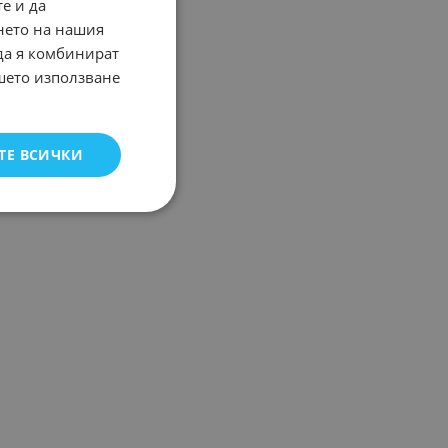
е и да
нето на нашия
 да я комбинират
ашето използване
ТЕ ВСИЧКИ