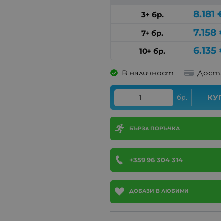
8.181
3+ бр.
7.158
7+ бр.
6.135
10+ бр.
В наличност
Дост
бр.
КУ
БЪРЗА ПОРЪЧКА
+359 96 304 314
ДОБАВИ В ЛЮБИМИ