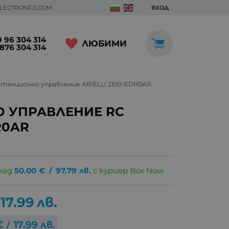
ELECTRONICS.COM
ВХОД
 96 304 314
ЛЮБИМИ
876 304 314
танционно управление ARIELLI 2100-EDR0AR
 УПРАВЛЕНИЕ RC
R0AR
над
50.00
€
/
97.79
лв.
с куриер Box Now
17.99
лв.
€
17.99
лв.
/