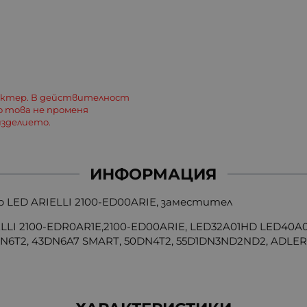
актер. В действителност
о това не променя
зделието.
ИНФОРМАЦИЯ
 LED ARIELLI 2100-ED00ARIE, заместител
IELLI 2100-EDR0AR1E,2100-ED00ARIE, LED32A01HD LED40A0
3DN6T2, 43DN6A7 SMART, 50DN4T2, 55D1DN3ND2ND2, ADLER