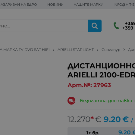
ПАЗАРУВАЙ НА ЕДРО
НОВИНИ
НАШИТЕ МАРКИ
INFO@HIT-
+359
+359 
 МАРКА TV DVD SAT HIFI
ARIELLI STARLIGHT
Сингапур
Дис
ДИСТАНЦИОННО
ARIELLI 2100-ED
Арт.№:
27963
Безплатна доставка 
12.270
*
€
9.20
€
/
9.20
1+ бр.