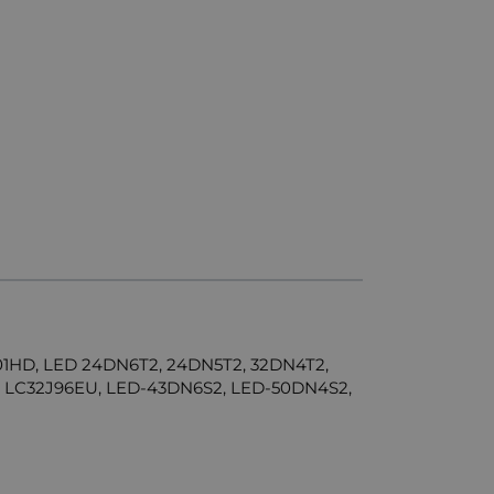
1HD, LED 24DN6T2, 24DN5T2, 32DN4T2,
 LC32J96EU, LED-43DN6S2, LED-50DN4S2,