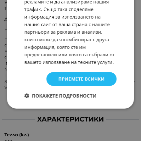
рекламите и да анализираме нашия
Универсално дистанционно за телевизори FINLUX
TELEFUNKEN VESTEL произведени след 2000г
трафик. Също така споделяме
информация за използването на
Дистанционното не изисква програмиране.
нашия сайт от ваша страна с нашите
Налични са всички функции на Smart TV
партньори за реклама и анализи,
които може да я комбинират с друга
Подходящо за: AMSTRAD • AUTOVOX BLOOM • BLUESKY
CLATRONIC • CRANKER • DIGIHOME • DIGIQUEST DIKOM •
информация, която сте им
EUROVISION • FENNER • FERGUSON • FINLUX • FIRST LINE
предоставили или която са събрали от
GOLDTECH • GOODMANS • GRAETZ • HITACHI • INEXIVE
вашето използване на техните услуги.
INNO HIT • KENNEX • LAZER • LUXOR • NEXIUS • NIKKEI •
NORDMENDE • ORION • PROLINE • QILIVE SABA • SCHAUB
LORENZ • SCHNEIDER • SEG • SELECLINE • SELECO •
ПРИЕМЕТЕ ВСИЧКИ
SHADOW • TECHWOOD • TELETECH • TENSAI • ULTRAVOX •
VESTEL • WEGAVOX
ПОКАЖЕТЕ ПОДРОБНОСТИ
ХАРАКТЕРИСТИКИ
Тегло (кг.)