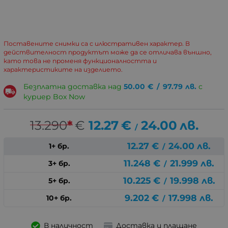
Поставените снимки са с илюстративен характер. В
действителност продуктът може да се отличава външно,
като това не променя функционалността и
характеристиките на изделието.
Безплатна доставка над
50.00
€
/
97.79
лв.
с
куриер Box Now
13.290
*
€
12.27
€
24.00
лв.
/
12.27
€
24.00
лв.
1+ бр.
/
11.248
€
21.999
лв.
3+ бр.
/
10.225
€
19.998
лв.
5+ бр.
/
9.202
€
17.998
лв.
10+ бр.
/
В наличност
Доставка и плащане