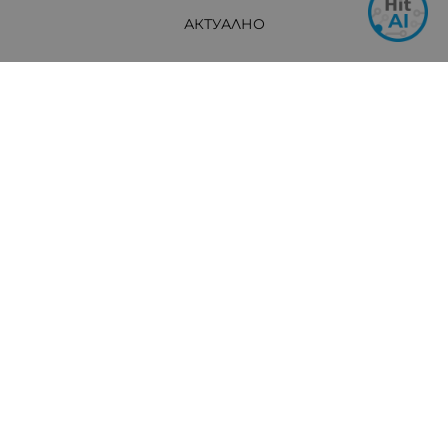
АКТУАЛНО
Контакти
Хит Електроникс Монтана
ул. „Панайот Хитов“ 46, 3400 Монтана
Телефон: +359 96 304 314 / +359 876 304314
Ел. поща:
info:at:hit-electronics.com
Работно Време:
Понеделник до Петък: от 9:00 до 18:00 ч.
Събота: от 09:00 до 17:00 ч.
Неделя: Почивен ден
Методи на плащане
Следвайте ни