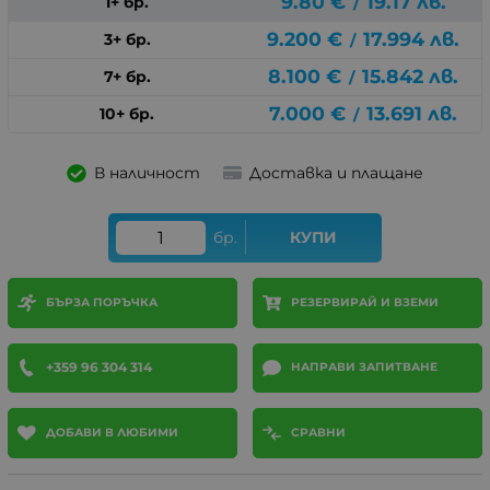
9.80
€
19.17
лв.
1+ бр.
/
9.200
€
17.994
лв.
3+ бр.
/
8.100
€
15.842
лв.
7+ бр.
/
7.000
€
13.691
лв.
10+ бр.
/
В наличност
Доставка и плащане
бр.
КУПИ
БЪРЗА ПОРЪЧКА
РЕЗЕРВИРАЙ И ВЗЕМИ
+359 96 304 314
НАПРАВИ ЗАПИТВАНЕ
ДОБАВИ В ЛЮБИМИ
СРАВНИ