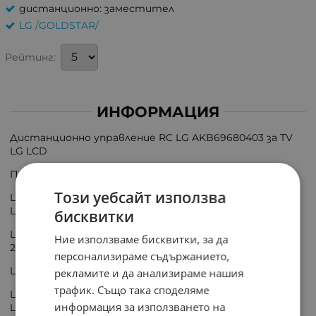
дистанционно: заместител
LG /GOLDSTAR/
Рейтинг:
ИНФОРМАЦИЯ
Дистанционно управление RC LG AKB69680403 за TV
LG LCD
Подходящо за:
Този уебсайт използва
LE19B350, LE19B450, LE-19B450, LE19B450C4WXXU,
LE19B455, LE-19B650, LE19B650, LE19B650T6W, LE19C430,
бисквитки
LE22B350, LE-22B450, LE22B450, LE22B451, LE22B455, LE-
Ние използваме бисквитки, за да
22B650, LE22B650, LE22B655, LE22C430,
персонализираме съдържанието,
LE26B350, LE26B355, LE26B450, LE26B460,
рекламите и да анализираме нашия
трафик. Също така споделяме
LE-32B350F1WXXH, LE328350F1WXXH, LE32B350,
информация за използването на
LE32B350F1WXXH, LE 32B355, LE32B450, LE-32B450,