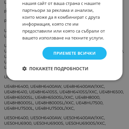
LE32B455, LE32B465,
нашия сайт от ваша страна с нашите
партньори за реклама и анализи,
PS-42B430, PS42B430, PS42B430P2W, PS42B435,
които може да я комбинират с друга
PS50B430, PS50B435,
информация, която сте им
UE32H6400, UE32H6400AW, UE32H6400AW/XXC,
предоставили или която са събрали от
UE32H6410, UE32H6410SS, UE32H6410SS/XXC,
вашето използване на техните услуги.
UE40H6400, UE40H6400AW, UE40H6400AW/XXC,
UE40H6410, UE40H6410SS, UE40H6410SS/XXC, UE40H6500,
ПРИЕМЕТЕ ВСИЧКИ
UE40H6500SL, UE40H6500SL/XXC, UE40H7000,
UE40H7000SL, UE40H7000SL/XXC, UE40HU6900,
UE40HU6900S, UE40HU6900S/XXC,
ПОКАЖЕТЕ ПОДРОБНОСТИ
UE46H7000, UE46H7000SL, UE46H7000SL/XXC,
UE48H6400, UE48H6400AW, UE48H6400AW/XXC,
UE48H6410, UE48H6410SS, UE48H6410SS/XXC, UE48H6500,
UE48H6500SL, UE48H6500SL/XXC, UE48H8000,
UE48H8000SL, UE48H8000SL/XXC, UE48HU7500,
UE48HU7500L, UE48HU7500L/XXC,
UE50H6400, UE50H6400AW, UE50H6400AW/XXC,
UE50HU6900, UE50HU6900S, UE50HU6900S/XXC,