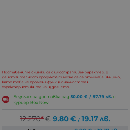
Поставените снимки са с илюстративен характер. В
действителност продуктът може да се отличава външно,
като това не променя функционалността и
характеристиките на изделието.
Безплатна доставка над
50.00
€
/
97.79
лв.
с
куриер Box Now
12.270
*
€
9.80
€
19.17
лв.
/