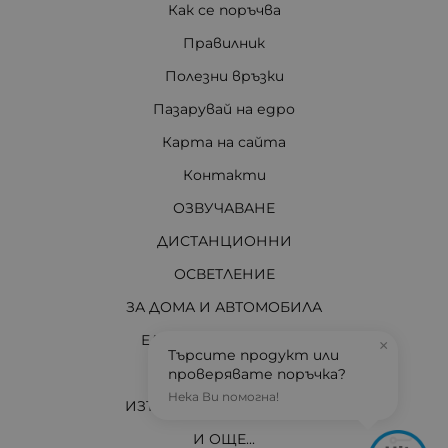
Как се поръчва
Правилник
Полезни връзки
Пазарувай на едро
Карта на сайта
Контакти
ОЗВУЧАВАНЕ
ДИСТАНЦИОННИ
ОСВЕТЛЕНИЕ
ЗА ДОМА И АВТОМОБИЛА
ЕЛЕКТРО МАТЕРИАЛИ
×
Търсите продукт или
ЗА ВАС ТЕХНИЦИ
проверявате поръчка?
Нека Ви помогна!
ИЗТОЧНИЦИ НА ЕНЕРГИЯ
И ОЩЕ...