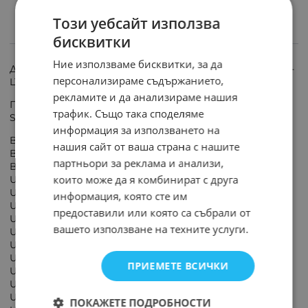
Този уебсайт използва
бисквитки
ИНФОРМАЦИЯ
Ние използваме бисквитки, за да
Дистанционно управление SAMSUNG BN59-01259A RM-
персонализираме съдържанието,
L1350
рекламите и да анализираме нашия
Подходящо за следните модели LED LCD HDTV 3D
трафик. Също така споделяме
Smart TV телевизори:
информация за използването на
BN59-01259B BN59-01259E BN59-01241A BN59-01259E
нашия сайт от ваша страна с нашите
BN59-01241A BN59-01259B BN59-01260A BN59-01266A
партньори за реклама и анализи,
BN59-01274A BN59-01292A BN59-01265A
които може да я комбинират с друга
UN49KS8000F UN49KS8000FXZA UN49KS8500F
UN65KS8000FXZA UN65KS8500F UN65KS8500FXZA
информация, която сте им
UN65KS9000F UN65KS9000FXZA UN65KS9500F ;
предоставили или която са събрали от
UN55KU7000F UN55KU700DF UN55KU7500F
вашето използване на техните услуги.
UN55KU750DF UN60KS800DF UN65KS800DF
UN65KS850DF UN65KS900DF UN65KS950DF
UN65KS9800F UN65KU7000F UN65KU7500F
ПРИЕМЕТЕ ВСИЧКИ
UN75KS900DF UN78KS9500F UN78KS9800F
UN78KU7500F UN78KU750DF UN88KS9810F;
UN65KS9500FXZA UN75KS9000F UN75KS9000FXZA
ПОКАЖЕТЕ ПОДРОБНОСТИ