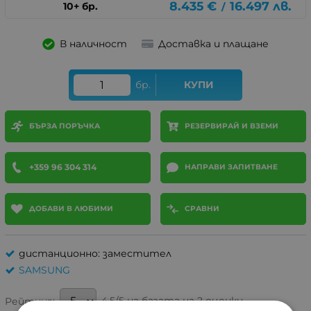
8.435
€
16.497
лв.
10+ бр.
/
В наличност
Доставка и плащане
бр.
КУПИ
БЪРЗА ПОРЪЧКА
РЕЗЕРВИРАЙ И ВЗЕМИ
+359 96 304 314
НАПРАВИ ЗАПИТВАНЕ
ДОБАВИ В ЛЮБИМИ
СРАВНИ
дистанционно: заместител
SAMSUNG
4.5/5 на базата на 2 оценки
Рейтинг: