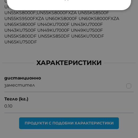
UN55KS8500FXZA UN55KS9000F UN55KS9000FXZA
UN55KS9500F UN49KS8500FXZA
UN55KS8000F;UN55KS8000FXZA UN55KS8500F
UN55KS9500FXZA UN60KS8000F UN60KS8000FXZA
UN65KS8000F UN40KU7000F UN43KU7000F
UN43KU7500F UN49KU7000F UN49KU7500F
UN55KS800DF UN55KS850DF UN65KU700DF
UN65KU750DF
ХАРАКТЕРИСТИКИ
дистанционно
заместител
Тегло (кг.)
0.10
ПРОДУКТИ С ПОДОБНИ ХАРАКТЕРИСТИКИ