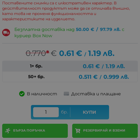
Поставените снимки са с илюстративен характер. В
действителност продуктът може да се отличава външно,
като това не променя функционалността и
характеристиките на изделието.
Безплатна доставка над
50.00
€
/
97.79
лв.
с
куриер Box Now
0.770
*
€
0.61
€
1.19
лв.
/
0.61
€
1.19
лв.
1+ бр.
/
0.511
€
0.999
лв.
50+ бр.
/
В наличност
Доставка и плащане
бр.
КУПИ
БЪРЗА ПОРЪЧКА
РЕЗЕРВИРАЙ И ВЗЕМИ