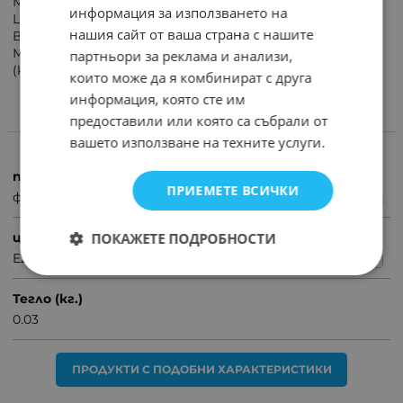
Материал: пластмаса
информация за използването на
Цвят: черен
нашия сайт от ваша страна с нашите
Вид: гладка
Максимално допустима мощност на лампата
партньори за реклама и анализи,
(крушката): 75 W
които може да я комбинират с друга
информация, която сте им
предоставили или която са събрали от
ХАРАКТЕРИСТИКИ
вашето използване на техните услуги.
продукт
ПРИЕМЕТЕ ВСИЧКИ
фасунги
цокъл
ПОКАЖЕТЕ ПОДРОБНОСТИ
E27
Тегло (кг.)
0.03
ПРОДУКТИ С ПОДОБНИ ХАРАКТЕРИСТИКИ