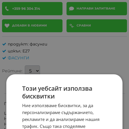
+359 96 304 314
НАПРАВИ ЗАПИТВАНЕ
ДОБАВИ В ЛЮБИМИ
СРАВНИ
продукт: фасунги
цокъл: E27
ФАСУНГИ
Рейтинг:
Този уебсайт използва
ИНФОРМАЦИЯ
бисквитки
Пластмасова фасунга Е27 гладка, черна
Ние използваме бисквитки, за да
персонализираме съдържанието,
Цокъл: Е27
Номинално напрежение: 240V
рекламите и да анализираме нашия
Номинален ток: 4А
трафик. Също така споделяме