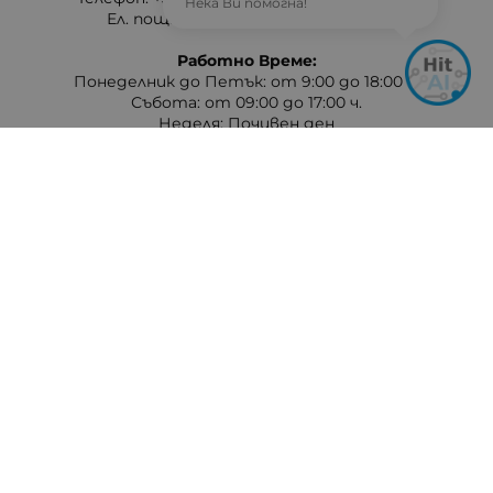
Нека Ви помогна!
Ел. поща:
info:at:hit-electronics.com
Работно Време:
Понеделник до Петък: от 9:00 до 18:00 ч.
Събота: от 09:00 до 17:00 ч.
Неделя: Почивен ден
Методи на плащане
Следвайте ни
© 2026
hit-electronics.com
- Всички права запазени.
Изработка на онлайн магазин
Valival Commerce