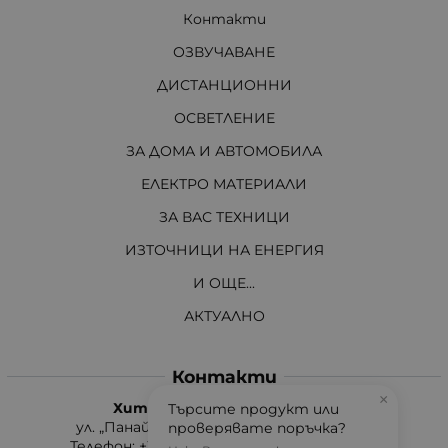
Контакти
ОЗВУЧАВАНЕ
ДИСТАНЦИОННИ
ОСВЕТЛЕНИЕ
ЗА ДОМА И АВТОМОБИЛА
ЕЛЕКТРО МАТЕРИАЛИ
ЗА ВАС ТЕХНИЦИ
ИЗТОЧНИЦИ НА ЕНЕРГИЯ
И ОЩЕ...
АКТУАЛНО
Контакти
×
Хит Електроникс Монтана
Търсите продукт или
ул. „Панайот Хитов“ 46, 3400 Монтана
проверявате поръчка?
Телефон: +359 96 304 314 / +359 876 304314