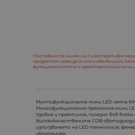
Поставените снимки са с илюстративен хар
продуктът може да се отличава външно, кат
функционалността и характеристиките на и
Мултифункционална мини LED лампа 6W
Многофункционална преносима мини LE
Удобна и практична, полезно във всяка
Висококачествените COB светодиоди из
използването на LED технология, фене
икономичен.