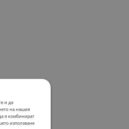
е и да
нето на нашия
 да я комбинират
ашето използване