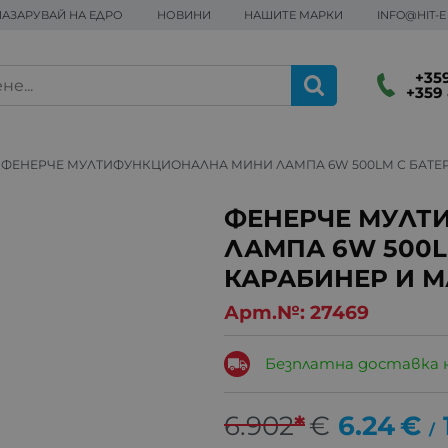
ПАЗАРУВАЙ НА ЕДРО
НОВИНИ
НАШИТЕ МАРКИ
INFO@HIT-
+359
+359 
ФЕНЕРЧЕ МУЛТИФУНКЦИОНАЛНА МИНИ ЛАМПА 6W 500LM С БАТЕР
ФЕНЕРЧЕ МУЛТ
ЛАМПА 6W 500LM
КАРАБИНЕР И 
Арт.№:
27469
Безплатна доставка 
6.902
*
€
6.24
€
/