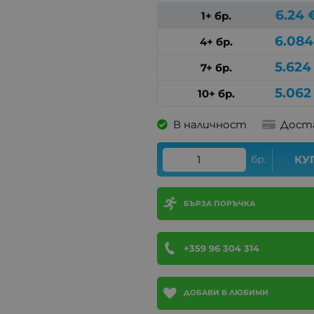
6.24
1+ бр.
6.084
4+ бр.
5.624
7+ бр.
5.062
10+ бр.
В наличност
Дост
бр.
КУ
БЪРЗА ПОРЪЧКА
+359 96 304 314
ДОБАВИ В ЛЮБИМИ