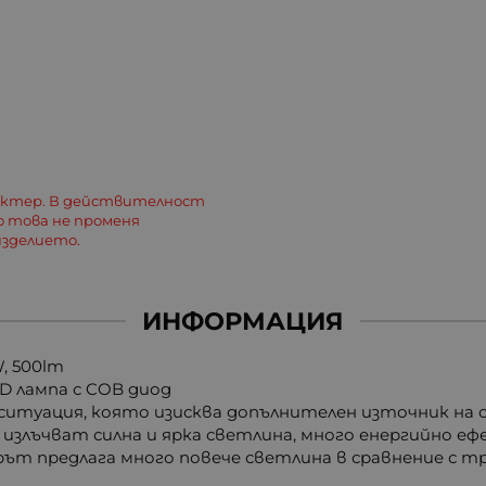
актер. В действителност
о това не променя
зделието.
ИНФОРМАЦИЯ
, 500lm
D лампа с COB диод
 ситуация, която изисква допълнителен източник на 
лъчват силна и ярка светлина, много енергийно ефе
рът предлага много повече светлина в сравнение с т