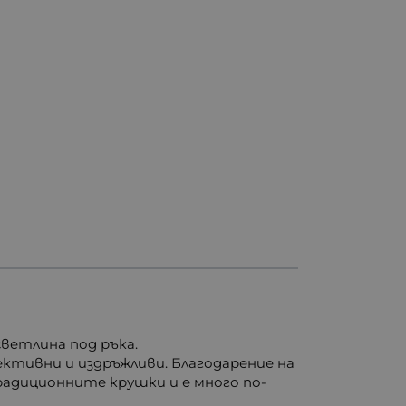
светлина под ръка.
ктивни и издръжливи. Благодарение на
радиционните крушки и е много по-