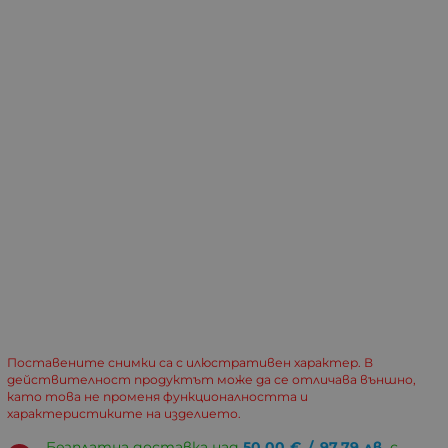
Поставените снимки са с илюстративен характер. В
действителност продуктът може да се отличава външно,
като това не променя функционалността и
характеристиките на изделието.
Безплатна доставка над
50.00
€
/
97.79
лв.
с