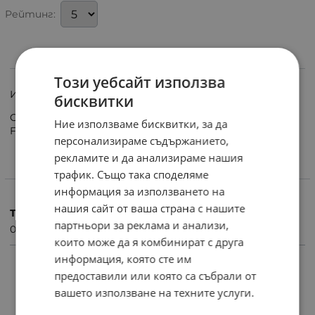
Рейтинг:
ИНФОРМАЦИЯ
Този уебсайт използва
Интегрална схема FSD200 7PIN DIP-8/7
бисквитки
Green mode (FPS).700V/0.5A-sense FET pwrswitch 4-7W
Ние използваме бисквитки, за да
Fosc=134kHz Rds=40om
персонализираме съдържанието,
рекламите и да анализираме нашия
трафик. Също така споделяме
ХАРАКТЕРИСТИКИ
информация за използването на
нашия сайт от ваша страна с нашите
Тегло (кг.)
партньори за реклама и анализи,
0.01
които може да я комбинират с друга
информация, която сте им
ПРОДУКТИ С ПОДОБНИ ХАРАКТЕРИСТИКИ
предоставили или която са събрали от
вашето използване на техните услуги.