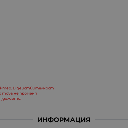
актер. В действителност
о това не променя
зделието.
ИНФОРМАЦИЯ