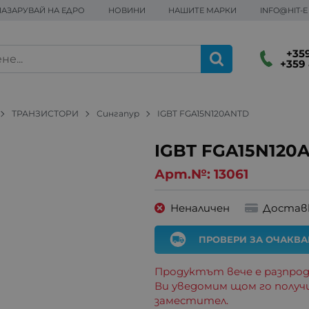
ПАЗАРУВАЙ НА ЕДРО
НОВИНИ
НАШИТЕ МАРКИ
INFO@HIT-
+359
+359 
ТРАНЗИСТОРИ
Сингапур
IGBT FGA15N120ANTD
IGBT FGA15N120
Арт.№:
13061
Неналичен
Достав
ПРОВЕРИ ЗА ОЧАКВ
Продуктът вече е разпрод
Ви уведомим щом го получ
заместител.