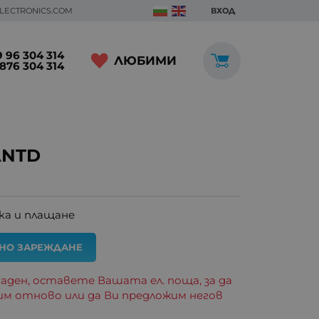
ELECTRONICS.COM
ВХОД
 96 304 314
ЛЮБИМИ
876 304 314
ANTD
ка и плащане
АНО ЗАРЕЖДАНЕ
аден, оставете Вашата ел. поща, за да
им отново или да Ви предложим негов