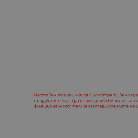
Поставените снимки са с илюстративен хар
продуктът може да се отличава външно, кат
функционалността и характеристиките на и