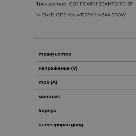
Транзистор IGBT FGA15N120ANTD TO-3P
N-Ch+DIODE Vces=1200V Ic=24A 200W
транзистор
напрежение (V)
ток (A)
монтаж
корпус
интегриран диод