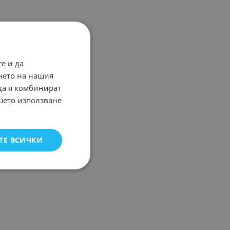
е и да
нето на нашия
 да я комбинират
ашето използване
ТЕ ВСИЧКИ