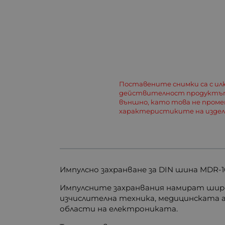
Поставените снимки са с и
действителност продуктът
външно, като това не пром
характеристиките на изде
Импулсно захранване за DIN шина MDR-10
Импулсните захранвания намират шир
изчислителна техника, медицинската 
области на електрониката.