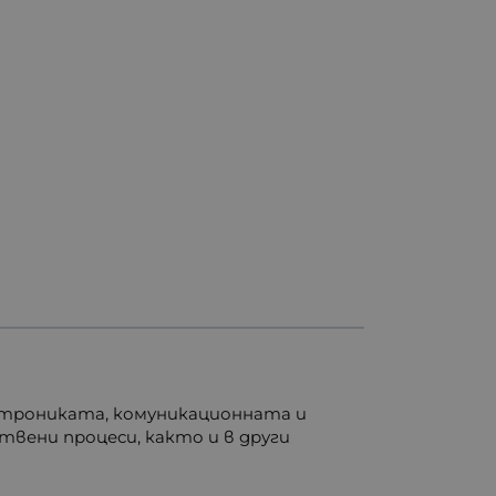
ктрониката, комуникационната и
вени процеси, както и в други