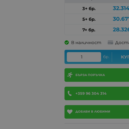
32.31
3+ бр.
30.67
5+ бр.
28.32
7+ бр.
В наличност
Дост
бр.
КУ
БЪРЗА ПОРЪЧКА
+359 96 304 314
ДОБАВИ В ЛЮБИМИ