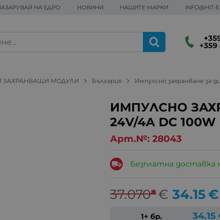
ПАЗАРУВАЙ НА ЕДРО
НОВИНИ
НАШИТЕ МАРКИ
INFO@HIT-
+359
+359 
И ЗАХРАНВАЩИ МОДУЛИ
България
Импулсно захранване за д
ИМПУЛСНО ЗАХ
24V/4A DC 100W
Арт.№:
28043
Безплатна доставка 
37.070
*
€
34.15
€
34.15
1+ бр.