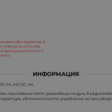
люстративен характер. В
 може да се отличава
еня функционалността и
лието.
ИНФОРМАЦИЯ
0-24, 24V DC, 4A
око приложение като захранващи модули в радиоеле
апаратура, автоматичното управление на производст