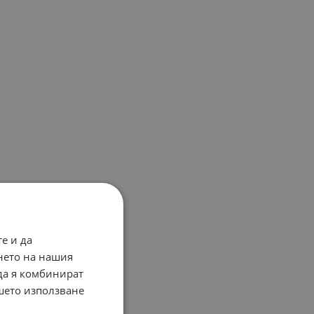
е и да
нето на нашия
 да я комбинират
ашето използване