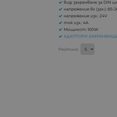
вид: захранване за DIN 
напрежение вх (зах.): 85-
напрежение изх.: 24V
ток изх.: 4A
Мощност: 100W
АДАПТОРИ ЗАХРАНВАЩ
Рейтинг: