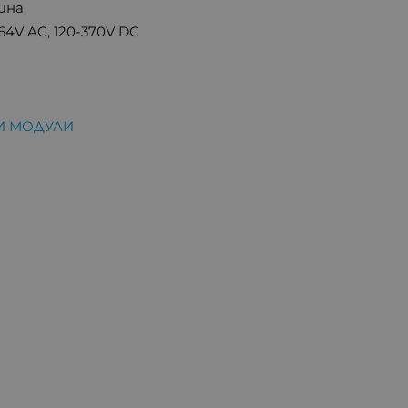
шина
264V AC, 120-370V DC
И МОДУЛИ