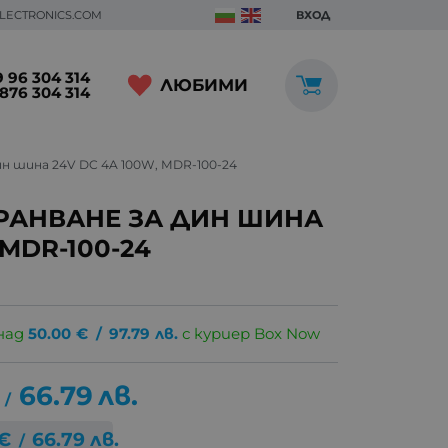
ELECTRONICS.COM
ВХОД
 96 304 314
ЛЮБИМИ
876 304 314
ин шина 24V DC 4A 100W, MDR-100-24
РАНВАНЕ ЗА ДИН ШИНА
 MDR-100-24
над
50.00
€
/
97.79
лв.
с куриер Box Now
66.79
лв.
/
€
66.79
лв.
/