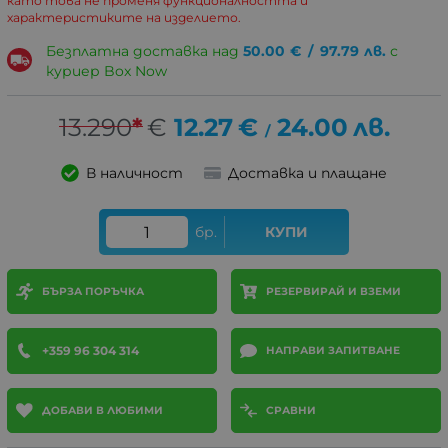
като това не променя функционалността и
характеристиките на изделието.
Безплатна доставка над
50.00
€
/
97.79
лв.
с
куриер Box Now
13.290
*
€
12.27
€
24.00
лв.
/
В наличност
Доставка и плащане
бр.
КУПИ
БЪРЗА ПОРЪЧКА
РЕЗЕРВИРАЙ И ВЗЕМИ
+359 96 304 314
НАПРАВИ ЗАПИТВАНЕ
ДОБАВИ В ЛЮБИМИ
СРАВНИ