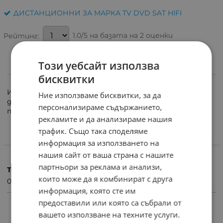
ДИСТАНЦИОННИ ЗА МАРКА TV DVD SAT HIFI
1.0/5 на базата на 2 оценки
Рейтинг:
Този уебсайт използва
ИНФОРМАЦИЯ
бисквитки
Инфрачервен програматор за програмируеми
Ние използваме бисквитки, за да
дистанционни управления. Има възможност за
персонализираме съдържанието,
прочитане на оригинални дистанционни.
рекламите и да анализираме нашия
трафик. Също така споделяме
информация за използването на
ХАРАКТЕРИСТИКИ
нашия сайт от ваша страна с нашите
партньори за реклама и анализи,
Тегло (кг.)
които може да я комбинират с друга
0.10
информация, която сте им
предоставили или която са събрали от
ПРОДУКТИ С ПОДОБНИ ХАРАКТЕРИСТИКИ
вашето използване на техните услуги.