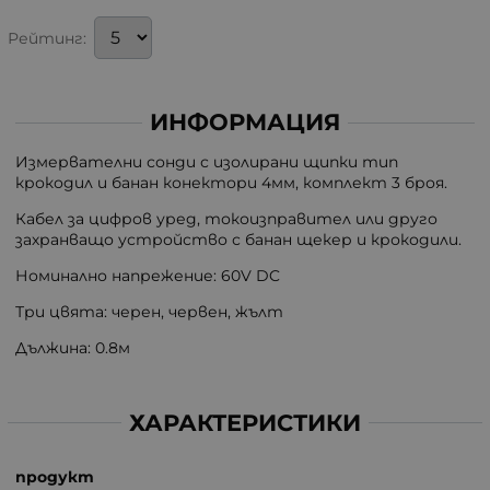
Рейтинг:
ИНФОРМАЦИЯ
Измервателни сонди с изолирани щипки тип
крокодил и банан конектори 4мм, комплект 3 броя.
Кабел за цифров уред, токоизправител или друго
захранващо устройство с банан щекер и крокодили.
Номинално напрежение: 60V DC
Три цвята: черен, червен, жълт
Дължина: 0.8м
ХАРАКТЕРИСТИКИ
продукт