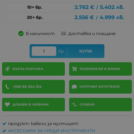
2.762
€
5.402
лв.
10+ бр.
/
2.556
€
4.999
лв.
20+ бр.
/
В наличност
Доставка и плащане
бр.
КУПИ
БЪРЗА ПОРЪЧКА
РЕЗЕРВИРАЙ И ВЗЕМИ
+359 96 304 314
НАПРАВИ ЗАПИТВАНЕ
ДОБАВИ В ЛЮБИМИ
СРАВНИ
продукт: кабели за мултицет
АКСЕСОАРИ ЗА УРЕДИ ИНСТРУМЕНТИ