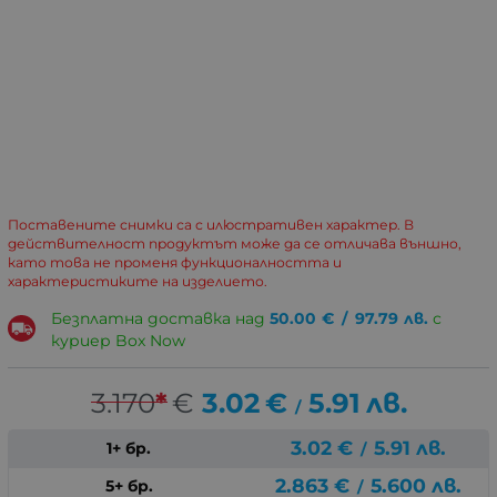
Поставените снимки са с илюстративен характер. В
действителност продуктът може да се отличава външно,
като това не променя функционалността и
характеристиките на изделието.
Безплатна доставка над
50.00
€
/
97.79
лв.
с
куриер Box Now
3.170
*
€
3.02
€
5.91
лв.
/
3.02
€
5.91
лв.
1+ бр.
/
2.863
€
5.600
лв.
5+ бр.
/