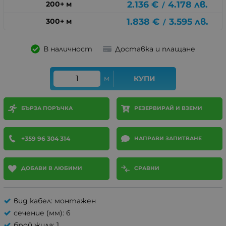
2.136
€
4.178
лв.
200+ м
/
1.838
€
3.595
лв.
300+ м
/
В наличност
Доставка и плащане
м
КУПИ
БЪРЗА ПОРЪЧКА
РЕЗЕРВИРАЙ И ВЗЕМИ
+359 96 304 314
НАПРАВИ ЗАПИТВАНЕ
ДОБАВИ В ЛЮБИМИ
СРАВНИ
вид кабел: монтажен
сечение (мм): 6
брой жила: 1