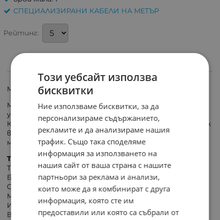
СПЕЦИАЛИЗИРАНИ КАБЕЛИ НА МЕТЪР
Рейтинг:
ИНФОРМАЦИЯ
Този уебсайт използва
бисквитки
Монтажен кабел ПВ-А2 1х6 мм2; H07V-K 450/750 V
Многожилен проводник с гъвкави медни жила и
Ние използваме бисквитки, за да
усилена поливинилхлоридна изолация.
персонализираме съдържанието,
Кабел подходящ за полагане в инсталации, за монтаж
рекламите и да анализираме нашия
в табла, машини и апарати, където се изискват
трафик. Също така споделяме
малки радиуси на огъване.
информация за използването на
Технически данни:
нашия сайт от ваша страна с нашите
Тип: ПВ-А2 / H07V-K /
партньори за реклама и анализи,
Брой жила: 1
Сечение на жилото: 6.00 мм2
които може да я комбинират с друга
Материал на жилото: Cu
информация, която сте им
Изолация: PVC компаунд
предоставили или която са събрали от
Външен диаметър: 5мм