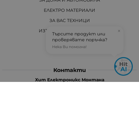
ЗА ДОМА И АВТОМОБИЛА
ЕЛЕКТРО МАТЕРИАЛИ
ЗА ВАС ТЕХНИЦИ
ИЗТОЧНИЦИ НА ЕНЕРГИЯ
×
Търсите продукт или
проверявате поръчка?
И ОЩЕ...
Нека Ви помогна!
АКТУАЛНО
Контакти
Хит Електроникс Монтана
ул. „Панайот Хитов“ 46, 3400 Монтана
Телефон: +359 96 304 314 / +359 876 304314
Ел. поща:
info:at:hit-electronics.com
Работно Време:
Понеделник до Петък: от 9:00 до 18:00 ч.
Събота: от 09:00 до 17:00 ч.
Неделя: Почивен ден