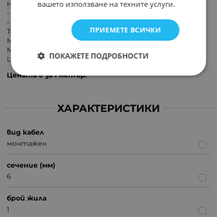
вашето използване на техните услуги.
Номинално напрежение U0/U:
- H05V-K 300/500 V
- H07V-K 450/750 V
ПРИЕМЕТЕ ВСИЧКИ
Температура на околната среда: -30°С до +50°С
Макс. допустима работна температура: +70°C
Мин. радиус на огъване: 10 x D
ПОКАЖЕТЕ ПОДРОБНОСТИ
Цвят: СИН
Цената е за 1 метър.
ХАРАКТЕРИСТИКИ
вид кабел
монтажен
сечение (мм)
6
брой жила
1