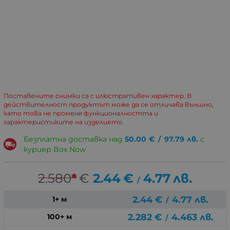
Поставените снимки са с илюстративен характер. В
действителност продуктът може да се отличава външно,
като това не променя функционалността и
характеристиките на изделието.
Безплатна доставка над
50.00
€
/
97.79
лв.
с
куриер Box Now
2.580
*
€
2.44
€
4.77
лв.
/
2.44
€
4.77
лв.
1+ м
/
2.282
€
4.463
лв.
100+ м
/