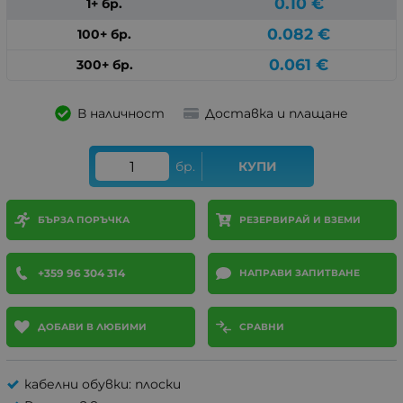
0.10
€
1+ бр.
0.082
€
100+ бр.
0.061
€
300+ бр.
В наличност
Доставка и плащане
бр.
КУПИ
БЪРЗА ПОРЪЧКА
РЕЗЕРВИРАЙ И ВЗЕМИ
+359 96 304 314
НАПРАВИ ЗАПИТВАНЕ
ДОБАВИ В ЛЮБИМИ
СРАВНИ
кабелни обувки: плоски