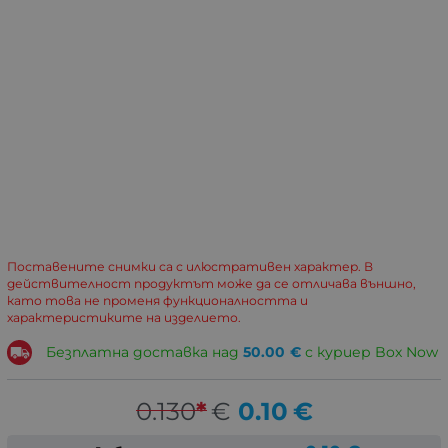
Поставените снимки са с илюстративен характер. В
действителност продуктът може да се отличава външно,
като това не променя функционалността и
характеристиките на изделието.
Безплатна доставка над
50.00
€
с куриер Box Now
0.130
*
€
0.10
€