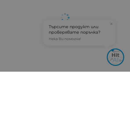
×
Търсите продукт или
проверявате поръчка?
Нека Ви помогна!