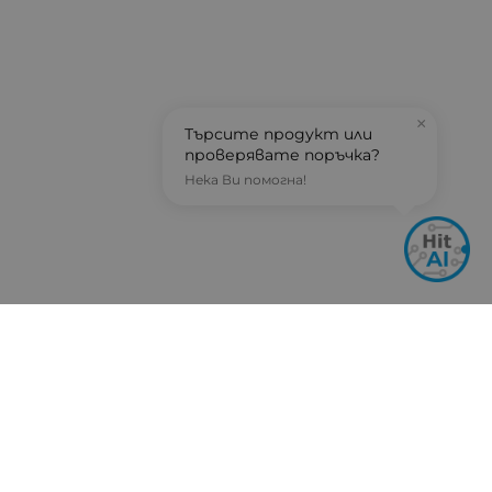
×
Търсите продукт или
проверявате поръчка?
Нека Ви помогна!