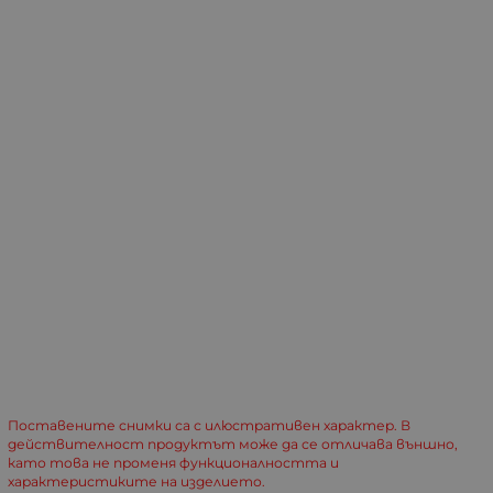
Поставените снимки са с илюстративен характер. В
действителност продуктът може да се отличава външно,
като това не променя функционалността и
характеристиките на изделието.