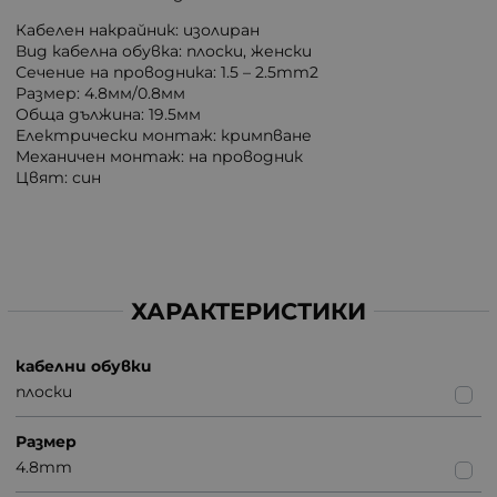
Кабелен накрайник: изолиран
Вид кабелна обувка: плоски, женски
Сечение на проводника: 1.5 – 2.5mm2
Размер: 4.8мм/0.8мм
Обща дължина: 19.5мм
Електрически монтаж: кримпване
Механичен монтаж: на проводник
Цвят: син
ХАРАКТЕРИСТИКИ
кабелни обувки
плоски
Размер
4.8mm