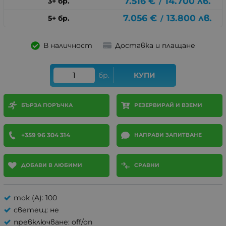
7.516
€
14.700
лв.
3+ бр.
/
7.056
€
13.800
лв.
5+ бр.
/
В наличност
Доставка и плащане
бр.
КУПИ
БЪРЗА ПОРЪЧКА
РЕЗЕРВИРАЙ И ВЗЕМИ
+359 96 304 314
НАПРАВИ ЗАПИТВАНЕ
ДОБАВИ В ЛЮБИМИ
СРАВНИ
ток (A): 100
светещ: не
превключване: off/on