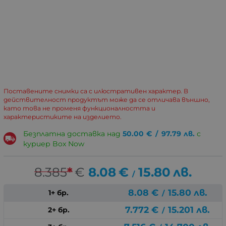
Поставените снимки са с илюстративен характер. В
действителност продуктът може да се отличава външно,
като това не променя функционалността и
характеристиките на изделието.
Безплатна доставка над
50.00
€
/
97.79
лв.
с
куриер Box Now
8.385
*
€
8.08
€
15.80
лв.
/
8.08
€
15.80
лв.
1+ бр.
/
7.772
€
15.201
лв.
2+ бр.
/