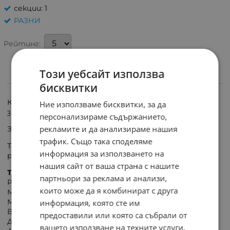
секции: 1
РАЗНИ
Рейтинг:
Този уебсайт използва
ИНФОРМАЦИЯ
бисквитки
Клема изключвател маса на акумулатор от всички
Ние използваме бисквитки, за да
захранващи вериги.
персонализираме съдържанието,
рекламите и да анализираме нашия
Захващане за клема минус на акумулатора.
трафик. Също така споделяме
Той е идеален за защита на батерията от
информация за използването на
разреждане.
нашия сайт от ваша страна с нашите
Технически данни:
партньори за реклама и анализи,
Работно напрежение: 12 V / 24 V
които може да я комбинират с друга
Максимален работен ток: 100 A
Максимална ефективност: 200 A за 5 секунди
информация, която сте им
Връзка: M8 медни винтове
предоставили или която са събрали от
Дълбочина на монтаж:
вашето използване на техните услуги.