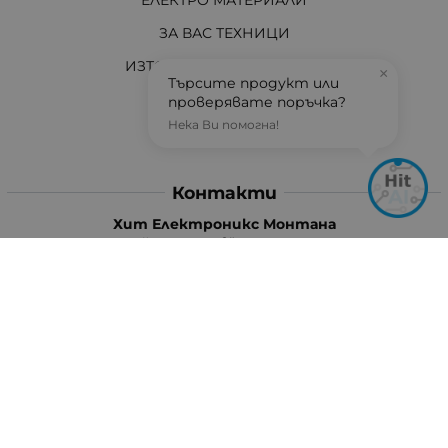
ЗА ВАС ТЕХНИЦИ
ИЗТОЧНИЦИ НА ЕНЕРГИЯ
×
Търсите продукт или
И ОЩЕ...
проверявате поръчка?
Нека Ви помогна!
АКТУАЛНО
Контакти
Хит Електроникс Монтана
ул. „Панайот Хитов“ 46, 3400 Монтана
Телефон: +359 96 304 314 / +359 876 304314
Ел. поща:
info:at:hit-electronics.com
Работно Време:
Понеделник до Петък: от 9:00 до 18:00 ч.
Събота: от 09:00 до 17:00 ч.
Неделя: Почивен ден
Методи на плащане