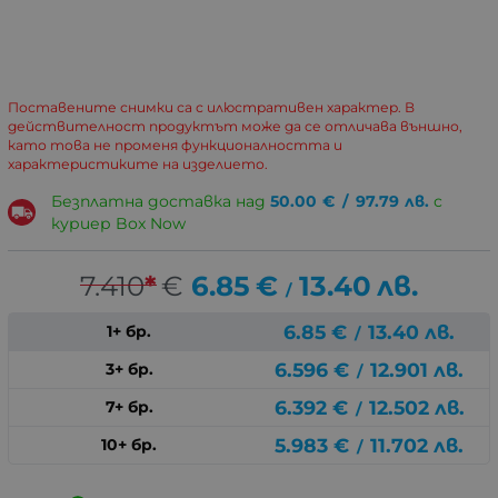
Поставените снимки са с илюстративен характер. В
действителност продуктът може да се отличава външно,
като това не променя функционалността и
характеристиките на изделието.
Безплатна доставка над
50.00
€
/
97.79
лв.
с
куриер Box Now
7.410
*
€
6.85
€
13.40
лв.
/
6.85
€
13.40
лв.
1+ бр.
/
6.596
€
12.901
лв.
3+ бр.
/
6.392
€
12.502
лв.
7+ бр.
/
5.983
€
11.702
лв.
10+ бр.
/