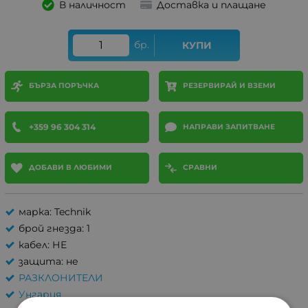
В наличност
Доставка и плащане
бр.
КУПИ
БЪРЗА ПОРЪЧКА
РЕЗЕРВИРАЙ И ВЗЕМИ
+359 96 304 314
НАПРАВИ ЗАПИТВАНЕ
ДОБАВИ В ЛЮБИМИ
СРАВНИ
марка: Technik
брой гнезда: 1
кабел: НЕ
защита: не
РАЗКЛОНИТЕЛИ
Унгария