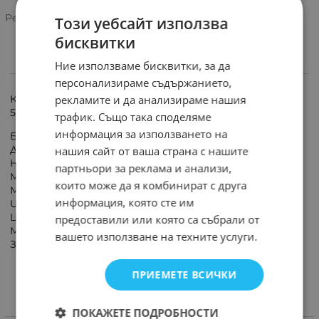
Рейтинг:
Този уебсайт използва
бисквитки
Ние използваме бисквитки, за да
ИНФОРМАЦИЯ
персонализираме съдържанието,
рекламите и да анализираме нашия
Контакт с 1 гнездо шуко и зарядно с 2 порта USB-A
5V 2.4A за зареждане Technik.
трафик. Също така споделяме
информация за използването на
Брой гнезда: 1
Дължина на кабела: Без кабел
нашия сайт от ваша страна с нашите
Напрежение входно: Max. 250V 50/60Hz
партньори за реклама и анализи,
Максимален ток: 16А
които може да я комбинират с друга
Максимална мощност: 3500W
информация, която сте им
USB: да, 2xUSB-A 5V DC, 2.4A 12W
Цвят: Бял/сив
предоставили или която са събрали от
Материал: PVC
вашето използване на техните услуги.
Защита за деца: да
ПРИЕМЕТЕ ВСИЧКИ
ПОКАЖЕТЕ ПОДРОБНОСТИ
ХАРАКТЕРИСТИКИ