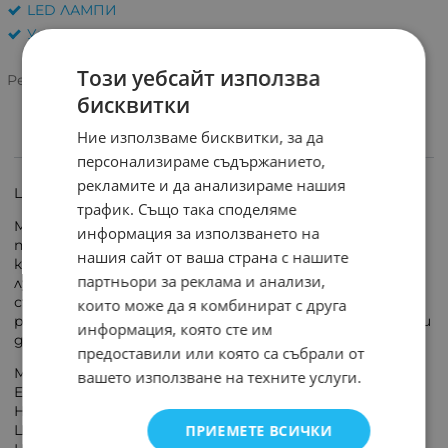
LED ЛАМПИ
Унгария
Този уебсайт използва
Рейтинг:
бисквитки
Ние използваме бисквитки, за да
ИНФОРМАЦИЯ
персонализираме съдържанието,
рекламите и да анализираме нашия
LED лампа 12V 2.4W G4 2700K
трафик. Също така споделяме
Modee LED G4 е мощна и икономична LED крушка,
информация за използването на
предназначена за осветителни тела с цокъл G4. С
нашия сайт от ваша страна с нашите
консумация от само 2.4W и светлинен поток от 275
партньори за реклама и анализи,
лумена, тя осигурява топла бяла светлина (2700K),
създавайки уютна атмосфера. Работи с AC/DC 12V и
които може да я комбинират с друга
разполага с алуминиев корпус за по-добро охлаждане и
информация, която сте им
дълъг експлоатационен живот.
предоставили или която са събрали от
Мощност: 2.4W
вашето използване на техните услуги.
Еквивалент: 30W
Напрежение: AC-DC12V/50-60Hz
ПРИЕМЕТЕ ВСИЧКИ
Цокъл: G4