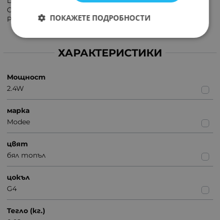
Цветна температура: 2700K (топло бял)
Светлинен поток: 275lm
ПОКАЖЕТЕ ПОДРОБНОСТИ
Размер: Дължина-44.5мм Диаметър-13мм
ХАРАКТЕРИСТИКИ
Мощност
2.4W
марка
Modee
цвят
бял топъл
цокъл
G4
Тегло (кг.)