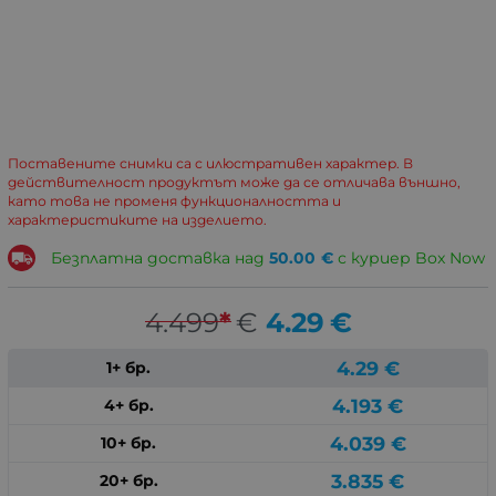
Поставените снимки са с илюстративен характер. В
действителност продуктът може да се отличава външно,
като това не променя функционалността и
характеристиките на изделието.
Безплатна доставка над
50.00
€
с куриер Box Now
4.499
*
€
4.29
€
4.29
€
1+ бр.
4.193
€
4+ бр.
4.039
€
10+ бр.
3.835
€
20+ бр.