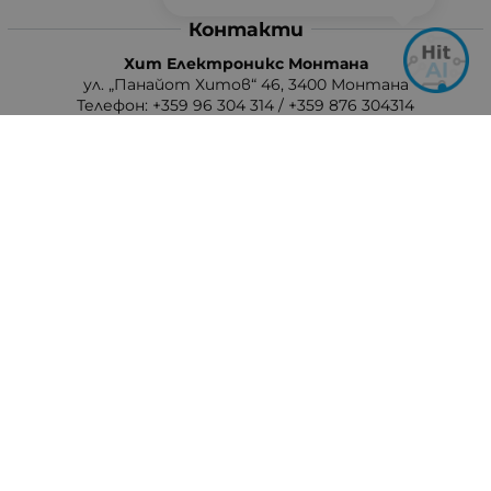
Контакти
Хит Електроникс Монтана
ул. „Панайот Хитов“ 46, 3400 Монтана
Телефон: +359 96 304 314 / +359 876 304314
Ел. поща:
info:at:hit-electronics.com
Работно Време:
Понеделник до Петък: от 9:00 до 18:00 ч.
Събота: от 09:00 до 17:00 ч.
Неделя: Почивен ден
Методи на плащане
Следвайте ни