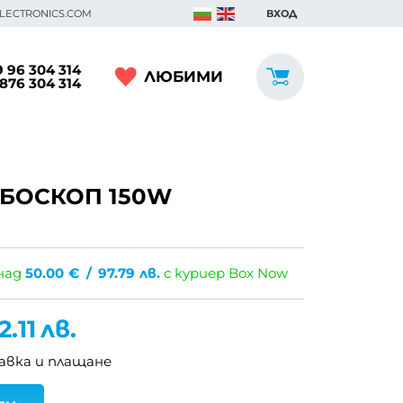
ELECTRONICS.COM
ВХОД
 96 304 314
ЛЮБИМИ
876 304 314
ОБОСКОП 150W
над
50.00
€
/
97.79
лв.
с куриер Box Now
2.11
лв.
авка и плащане