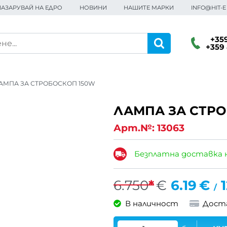
ПАЗАРУВАЙ НА ЕДРО
НОВИНИ
НАШИТЕ МАРКИ
INFO@HIT-
+359
+359 
АМПА ЗА СТРОБОСКОП 150W
ЛАМПА ЗА СТР
Арт.№:
13063
Безплатна доставка 
6.750
*
€
6.19
€
1
/
В наличност
Дост