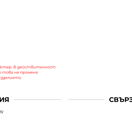
актер. В действителност
о това не променя
зделието.
ИЯ
СВЪР
0W