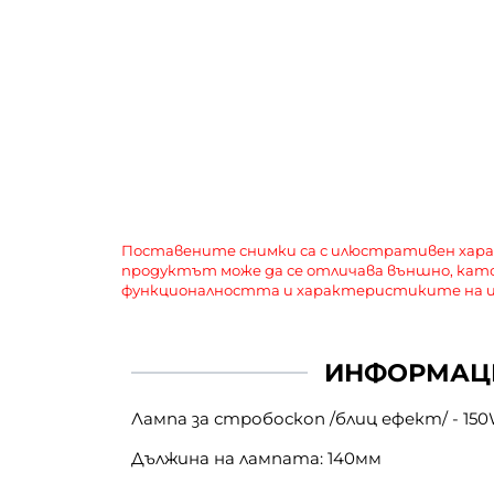
Поставените снимки са с илюстративен хар
продуктът може да се отличава външно, кат
функционалността и характеристиките на и
ИНФОРМАЦ
Лампа за стробоскоп /блиц ефект/ - 15
Дължина на лампата: 140мм