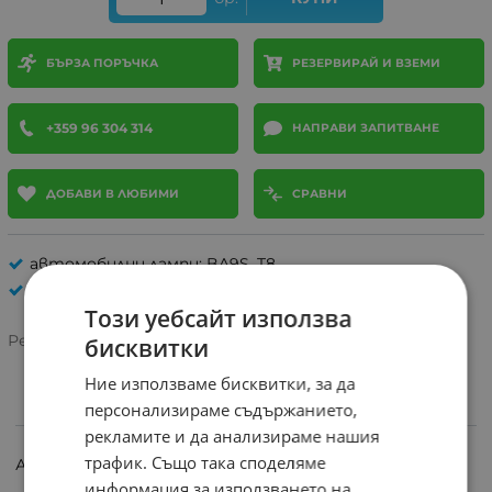
БЪРЗА ПОРЪЧКА
РЕЗЕРВИРАЙ И ВЗЕМИ
+359 96 304 314
НАПРАВИ ЗАПИТВАНЕ
ДОБАВИ В ЛЮБИМИ
СРАВНИ
автомобилни лампи: BA9S, T8
АВТО ЛАМПИ
Този уебсайт използва
Рейтинг:
бисквитки
Ние използваме бисквитки, за да
персонализираме съдържанието,
ИНФОРМАЦИЯ
рекламите и да анализираме нашия
трафик. Също така споделяме
Автомобилна лампа за габарит - 12V
информация за използването на