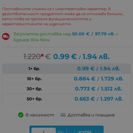
Поставените снимки са с илюстративен характер. В
действителност продуктът може да се отличава външно,
като това не променя функционалността и
характеристиките на изделието.
Безплатна доставка над
50.00
€
/
97.79
лв.
с
куриер Box Now
1.220
*
€
0.99
€
1.94
лв.
/
0.99
€
1.94
лв.
1+ бр.
/
0.884
€
1.729
лв.
10+ бр.
/
0.773
€
1.512
лв.
30+ бр.
/
0.663
€
1.297
лв.
50+ бр.
/
В наличност
Доставка и плащане
бр.
КУПИ