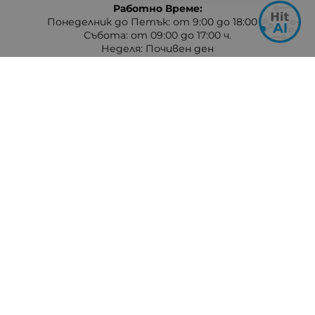
Работно Време:
Понеделник до Петък: от 9:00 до 18:00 ч.
Събота: от 09:00 до 17:00 ч.
Неделя: Почивен ден
Методи на плащане
Следвайте ни
© 2026
hit-electronics.com
- Всички права запазени.
Изработка на онлайн магазин
Valival Commerce