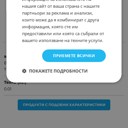
Светодиодна лампа: T8-BA9S LED SMD 5x5050
нашия сайт от ваша страна с нашите
Напрежение: 12VDC
партньори за реклама и анализи,
Цвят: Бял
Цокъл: T8-BA9S
които може да я комбинират с друга
информация, която сте им
предоставили или която са събрали от
вашето използване на техните услуги.
ХАРАКТЕРИСТИКИ
ПРИЕМЕТЕ ВСИЧКИ
автомобилни лампи
BA9S
T8
ПОКАЖЕТЕ ПОДРОБНОСТИ
Тегло (кг.)
0.01
ПРОДУКТИ С ПОДОБНИ ХАРАКТЕРИСТИКИ