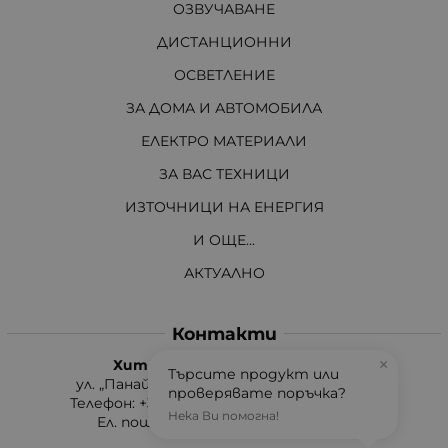
ОЗВУЧАВАНЕ
ДИСТАНЦИОННИ
ОСВЕТЛЕНИЕ
ЗА ДОМА И АВТОМОБИЛА
ЕЛЕКТРО МАТЕРИАЛИ
ЗА ВАС ТЕХНИЦИ
ИЗТОЧНИЦИ НА ЕНЕРГИЯ
И ОЩЕ...
АКТУАЛНО
Контакти
Хит Електроникс Монтана
×
Търсите продукт или
ул. „Панайот Хитов“ 46, 3400 Монтана
проверявате поръчка?
Телефон: +359 96 304 314 / +359 876 304314
Нека Ви помогна!
Ел. поща:
info:at:hit-electronics.com