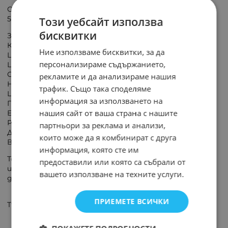
Светодиодна крушка, тип свещ BA09-00510 Braytron
5W, E14
Този уебсайт използва
бисквитки
Захранващо напрежение - 220-240 VAC;
Консумирана мощност - 5 W (еквивалент 40W)
Ние използваме бисквитки, за да
Цокъл - E14;
персонализираме съдържанието,
Цветна температура (цвят) - 3000 K (топло бял);
Светлинен поток - 400 lm;
рекламите и да анализираме нашия
Номинален живот - 25 000 h;
трафик. Също така споделяме
Цвят на балона - матов
информация за използването на
Габаритни размери - Ф 37.5 x 103 mm;
нашия сайт от ваша страна с нашите
Енергиен клас - F;
Работна температура - от -20 до +40 °C
партньори за реклама и анализи,
Димируема - НЕ.
които може да я комбинират с друга
Важно
информация, която сте им
Този модел LED крушка е НЕ димируема. При
предоставили или която са събрали от
използване на LED лампата с устройство за
вашето използване на техните услуги.
димиране тя ще бъде повредена безвъзвратно.
ПРИЕМЕТЕ ВСИЧКИ
Tърговска гаранция: 24 месеца