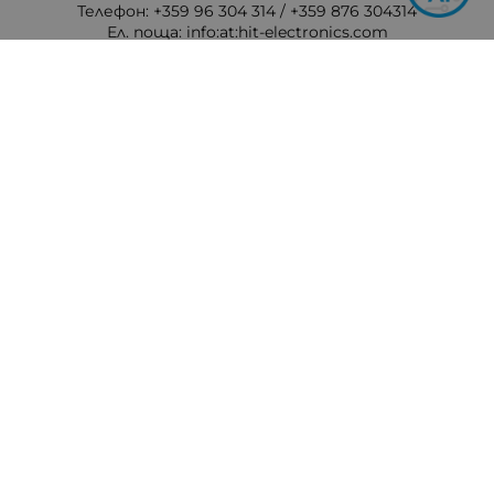
Телефон: +359 96 304 314 / +359 876 304314
Ел. поща:
info:at:hit-electronics.com
Работно Време:
Понеделник до Петък: от 9:00 до 18:00 ч.
Събота: от 09:00 до 17:00 ч.
Неделя: Почивен ден
Методи на плащане
Следвайте ни
© 2026
hit-electronics.com
- Всички права запазени.
Изработка на онлайн магазин
Valival Commerce