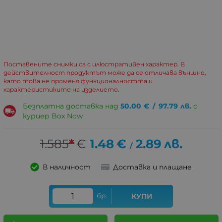
Поставените снимки са с илюстративен характер. В
действителност продуктът може да се отличава външно,
като това не променя функционалността и
характеристиките на изделието.
Безплатна доставка над
50.00
€
/
97.79
лв.
с
куриер Box Now
1.585
*
€
1.48
€
2.89
лв.
/
В наличност
Доставка и плащане
бр.
КУПИ