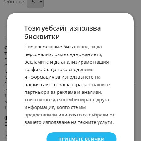
Рейтинг:
ИНФОРМАЦИЯ
Този уебсайт използва
бисквитки
Цифрова лазерна ролетка/далекомер/ UNI-T LM50A.
Ние използваме бисквитки, за да
ОСНОВНИ ПАРАМЕТРИ
персонализираме съдържанието,
Тип на дисплея: LCD
Размер на дисплея: 2”
рекламите и да анализираме нашия
Обхват: 50 m
трафик. Също така споделяме
Минимална мерна единица: 0,001 m
информация за използването на
Мерна единица: метри / футове / инчове
Основа за измерване: предна/задна част на корпуса на
нашия сайт от ваша страна с нашите
глюкомера
партньори за реклама и анализи,
Точност: ±(2 mm+5 x 10^(-5) D)
които може да я комбинират с друга
Клас на лазера: 2
информация, която сте им
Тип лазер: 630~670 nm, <1 mW
предоставили или която са събрали от
ФУНКЦИИ
вашето използване на техните услуги.
Единично измерване
Непрекъснато измерване на площ
Измерване на обем
ПРИЕМЕТЕ ВСИЧКИ