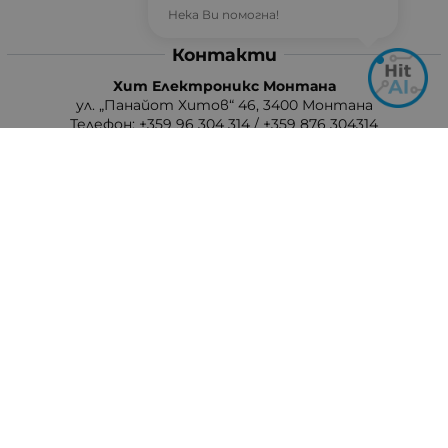
Нека Ви помогна!
Контакти
Хит Електроникс Монтана
ул. „Панайот Хитов“ 46, 3400 Монтана
Телефон: +359 96 304 314 / +359 876 304314
Ел. поща:
info:at:hit-electronics.com
Работно Време:
Понеделник до Петък: от 9:00 до 18:00 ч.
Събота: от 09:00 до 17:00 ч.
Неделя: Почивен ден
Методи на плащане
Следвайте ни