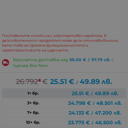
Поставените снимки са с илюстративен характер. В
действителност продуктът може да се отличава външно,
като това не променя функционалността и
характеристиките на изделието.
Безплатна доставка над
50.00
€
/
97.79
лв.
с
куриер Box Now
26.792
*
€
25.51
€
49.89
лв.
/
25.51
€
49.89
лв.
1+ бр.
/
24.798
€
48.501
лв.
3+ бр.
/
24.133
€
47.200
лв.
7+ бр.
/
23.775
€
46.500
лв.
10+ бр.
/