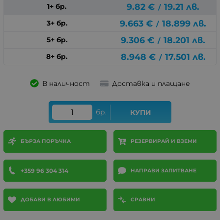
9.82
€
19.21
лв.
1+ бр.
/
9.663
€
18.899
лв.
3+ бр.
/
9.306
€
18.201
лв.
5+ бр.
/
8.948
€
17.501
лв.
8+ бр.
/
В наличност
Доставка и плащане
бр.
КУПИ
БЪРЗА ПОРЪЧКА
РЕЗЕРВИРАЙ И ВЗЕМИ
+359 96 304 314
НАПРАВИ ЗАПИТВАНЕ
ДОБАВИ В ЛЮБИМИ
СРАВНИ