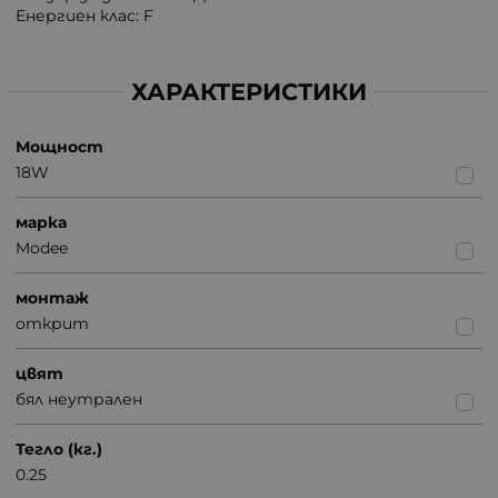
Енергиен клас: F
ХАРАКТЕРИСТИКИ
Мощност
18W
марка
Modee
монтаж
открит
цвят
бял неутрален
Тегло (кг.)
0.25