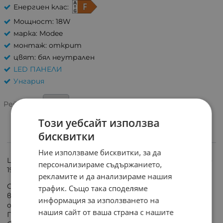
Енергиен клас:
Мощност: 18W
марка: Modee
монтаж: открит
цвят: бял неутрален
LED ПАНЕЛИ
Унгария
3.0/5 на базата на 1 оценка
Рейтинг:
Този уебсайт използва
бисквитки
ИНФОРМАЦИЯ
Ние използваме бисквитки, за да
LED плафон за таван за повърхностен монтаж, бял, ф
персонализираме съдържанието,
195 мм, 18 W, 4000K, 1820lm, IP65, PIR сензор.
рекламите и да анализираме нашия
Светодиоден плафон с вграден PIR сензор който се
трафик. Също така споделяме
включва и изключва при засечено движение в
информация за използването на
обхват до 5 метра и сензор за осветеност.
нашия сайт от ваша страна с нашите
Подходяща за осветление на коридори, стълбища и