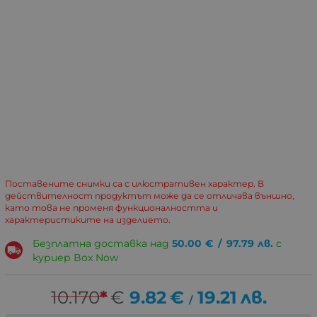
Поставените снимки са с илюстративен характер. В
действителност продуктът може да се отличава външно,
като това не променя функционалността и
характеристиките на изделието.
Безплатна доставка над
50.00
€
/
97.79
лв.
с
куриер Box Now
10.170
*
€
9.82
€
19.21
лв.
/