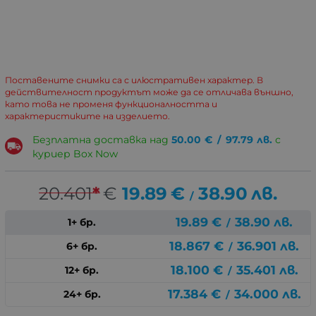
Поставените снимки са с илюстративен характер. В
действителност продуктът може да се отличава външно,
като това не променя функционалността и
характеристиките на изделието.
Безплатна доставка над
50.00
€
/
97.79
лв.
с
куриер Box Now
20.401
*
€
19.89
€
38.90
лв.
/
19.89
€
38.90
лв.
1+ бр.
/
18.867
€
36.901
лв.
6+ бр.
/
18.100
€
35.401
лв.
12+ бр.
/
17.384
€
34.000
лв.
24+ бр.
/