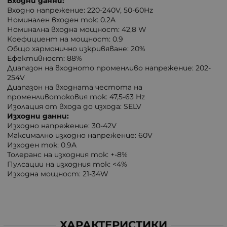
Входни данни:
Входно напрежение: 220-240V, 50-60Hz
Номинален входен ток: 0.2A
Номинална входна мощност: 42,8 W
Коефициент на мощност: 0.9
Общо хармонично изкривяване: 20%
Ефективност: 88%
Диапазон на входното променливо напрежение: 202-
254V
Диапазон на входната честота на
променливотоковия ток: 47,5-63 Hz
Изолация от входа до изхода: SELV
Изходни данни:
Изходно напрежение: 30-42V
Максимално изходно напрежение: 60V
Изходен ток: 0.9A
Толеранс на изходния ток: +-8%
Пулсации на изходния ток: <4%
Изходна мощност: 21-34W
ХАРАКТЕРИСТИКИ