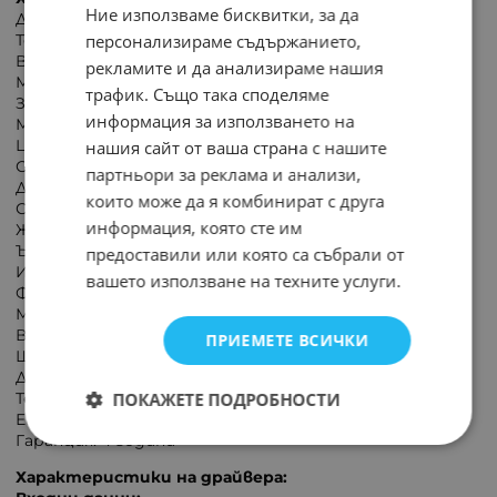
Ние използваме бисквитки, за да
Димируем: не
персонализираме съдържанието,
Технология: SMD LED
Вид: панел
рекламите и да анализираме нашия
Монтаж: за вграждане
трафик. Също така споделяме
Захранване: AC220-240V
информация за използването на
Мощност: 36W
Цветна температура: 4000 К
нашия сайт от ваша страна с нашите
Светлинен поток: 4500 lm
партньори за реклама и анализи,
Драйвер: Philips
които може да я комбинират с друга
Степен на защита: IP20
информация, която сте им
Живот: 20000 часа
Ъгъл на лъча: 120°
предоставили или която са събрали от
Индекс (CRI): >80
вашето използване на техните услуги.
Фактор на мощността: >0,9
Материал на продукта: алуминий-акрил
Височина: 30 мм
ПРИЕМЕТЕ ВСИЧКИ
Ширина: 595 мм
Дължина: 595 мм
ПОКАЖЕТЕ ПОДРОБНОСТИ
Тегло на продукта: 3200 г
Енергиен клас: Е
Гаранция: 4 години
Характеристики на драйвера: