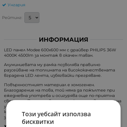
Унгария
Рейтинг:
ИНФОРМАЦИЯ
LED панел Modee 600x600 мм с драйвер PHILIPS 36W
4000K 4500lm за монтаж в окачен таван.
Алуминиевата му рамка позволява правилно
разсейване на топлината на висококачествената
вградена LED лента, избягвайки прегряване.
Повърхностният материал е хомогенен.
Благодарение на това, той няма да пожълтее при
ежедневна употреба и осигурява още по-приятна
светлина. Препоръчваме продукта за осветление на
училища, обществени институции, офиси, хотели,
конферентни зали и всички подобни помещения и
Този уебсайт използва
зали.
бисквитки
Характеристики на панела: