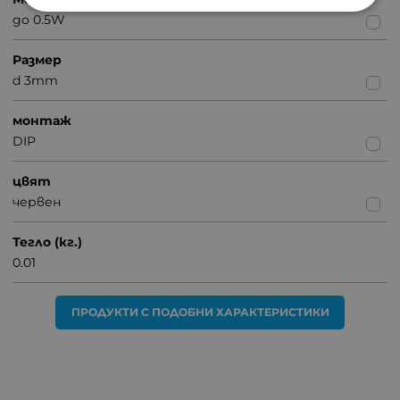
до 0.5W
Размер
d 3mm
монтаж
DIP
цвят
червен
Тегло (кг.)
0.01
ПРОДУКТИ С ПОДОБНИ ХАРАКТЕРИСТИКИ