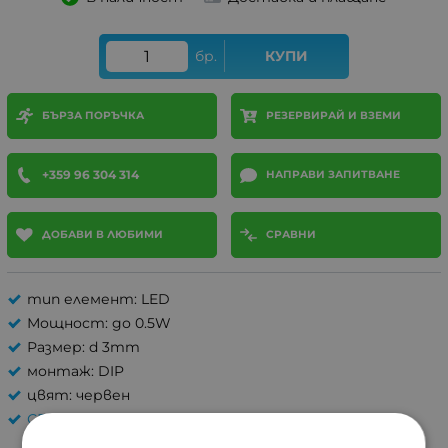
бр.
КУПИ
БЪРЗА ПОРЪЧКА
РЕЗЕРВИРАЙ И ВЗЕМИ
+359 96 304 314
НАПРАВИ ЗАПИТВАНЕ
ДОБАВИ В ЛЮБИМИ
СРАВНИ
тип елемент: LED
Мощност: до 0.5W
Размер: d 3mm
монтаж: DIP
цвят: червен
СВЕТО ДИОДИ