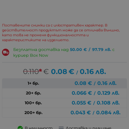
Поставените снимки са с илюстративен характер. В
действителност продуктът може да се отличава външно,
като това не променя функционалността и
характеристиките на изделието.
Безплатна доставка над
50.00
€
/
97.79
лв.
с
куриер Box Now
0.110
*
€
0.08
€
0.16
лв.
/
0.08
€
0.16
лв.
1+ бр.
/
0.066
€
0.129
лв.
20+ бр.
/
0.055
€
0.108
лв.
100+ бр.
/
0.043
€
0.084
лв.
200+ бр.
/
В наличност
Доставка и плащане