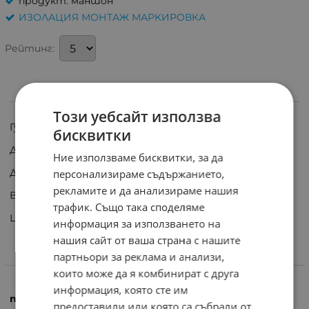
продукт: маншон
ИЗОЛАЦИЯ МОНТАЖ МАРКИРОВКА
Рейтинг:
ИНФОРМАЦИЯ
Този уебсайт използва
Гумен маншон за монтаж на кабел.
бисквитки
Диаметър: Ф 5 mm
Ние използваме бисквитки, за да
Дължина: 19.4 mm
персонализираме съдържанието,
рекламите и да анализираме нашия
Външен диаметър: 9.7 mm
трафик. Също така споделяме
Цвят: черен
информация за използването на
нашия сайт от ваша страна с нашите
партньори за реклама и анализи,
ХАРАКТЕРИСТИКИ
които може да я комбинират с друга
информация, която сте им
продукт
предоставили или която са събрали от