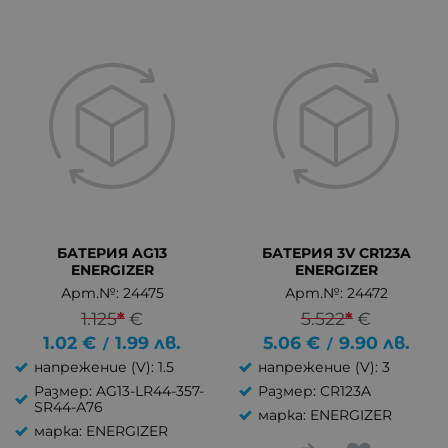
БАТЕРИЯ AG13
БАТЕРИЯ 3V CR123A
ENERGIZER
ENERGIZER
Арт.№: 24475
Арт.№: 24472
1.125
*
€
5.522
*
€
1.02
€
1.99
лв.
5.06
€
9.90
лв.
/
/
напрежение (V): 1.5
напрежение (V): 3
Размер: AG13-LR44-357-
Размер: CR123A
SR44-А76
марка: ENERGIZER
марка: ENERGIZER