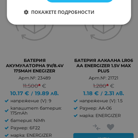
ПОКАЖЕТЕ ПОДРОБНОСТИ
БАТЕРИЯ
БАТЕРИЯ АЛКАЛНА LR06
АКУМУЛАТОРНА 9V/8.4V
AA ENERGIZER 1.5V MAX
175MAH ENEGIZER
PLUS
Арт.№: 23489
Арт.№: 21721
11.500
*
€
1.280
*
€
10.17
€
19.89
лв.
1.18
€
2.31
лв.
/
/
напрежение (V): 9
напрежение (V): 1.5
капацитет батерия:
Размер: AA-06
175mAh
марка: ENERGIZER
батерия: NiMh
Размер: 6F22
марка: ENERGIZER