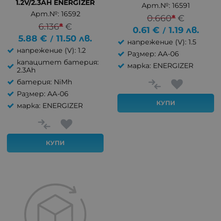
1.2V/2.3AH ENERGIZER
Арт.№: 16591
Арт.№: 16592
0.660
*
€
6.136
*
€
0.61
€
1.19
лв.
/
5.88
€
11.50
лв.
/
напрежение (V): 1.5
напрежение (V): 1.2
Размер: AA-06
капацитет батерия:
марка: ENERGIZER
2.3Ah
батерия: NiMh
Размер: AA-06
КУПИ
марка: ENERGIZER
КУПИ