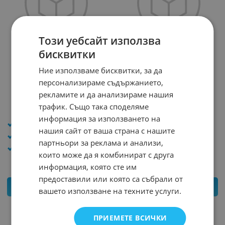
Този уебсайт използва
бисквитки
БАТЕРИЯ 3V CR1616
БАТЕРИЯ 3V CR1220
Ние използваме бисквитки, за да
ENERGIZER
ENERGIZER
персонализираме съдържанието,
Арт.№: 23598
Арт.№: 23597
рекламите и да анализираме нашия
2.560
*
€
2.454
*
€
трафик. Също така споделяме
2.45
€
4.79
лв.
2.30
€
4.50
лв.
/
/
информация за използването на
напрежение (V): 3
напрежение (V): 3
нашия сайт от ваша страна с нашите
Размер: CR1616
Размер: CR1220
партньори за реклама и анализи,
марка: ENERGIZER
марка: ENERGIZER
които може да я комбинират с друга
информация, която сте им
предоставили или която са събрали от
КУПИ
КУПИ
вашето използване на техните услуги.
ПРИЕМЕТЕ ВСИЧКИ