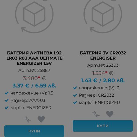
БАТЕРИЯ ЛИТИЕВА L92
БАТЕРИЯ 3V CR2032
LR03 R03 AAA ULTIMATE
ENERGISER
ENERGIZER 1.5V
Арт.№: 25303
Арт.№: 25887
1.534
*
€
3.480
*
€
1.43
€
2.80
лв.
/
3.37
€
6.59
лв.
/
напрежение (V): 3
напрежение (V): 1.5
Размер: CR2032
Размер: AAA-03
марка: ENERGIZER
марка: ENERGIZER
КУПИ
КУПИ