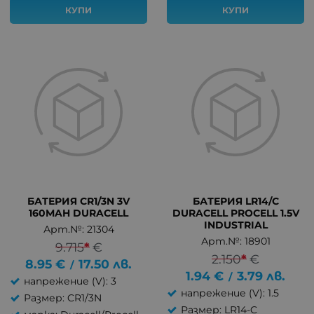
КУПИ
КУПИ
БАТЕРИЯ CR1/3N 3V
БАТЕРИЯ LR14/C
160MAH DURACELL
DURACELL PROCELL 1.5V
INDUSTRIAL
Арт.№: 21304
Арт.№: 18901
9.715
*
€
2.150
*
€
8.95
€
17.50
лв.
/
1.94
€
3.79
лв.
/
напрежение (V): 3
напрежение (V): 1.5
Размер: CR1/3N
Размер: LR14-C