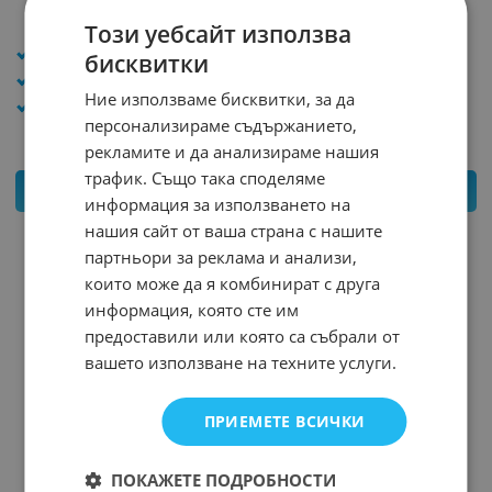
3.579
*
€
4.039
*
€
3.48
€
6.81
лв.
3.78
€
7.39
лв.
Този уебсайт използва
/
/
напрежение (V): 9
напрежение (V): 1.5
бисквитки
Размер: 6F22
Размер: LR20-D
Ние използваме бисквитки, за да
марка: Duracell/Procell
марка: Duracell/Procell
персонализираме съдържанието,
рекламите и да анализираме нашия
трафик. Също така споделяме
КУПИ
КУПИ
информация за използването на
нашия сайт от ваша страна с нашите
НЕНАЛИЧЕН
партньори за реклама и анализи,
които може да я комбинират с друга
информация, която сте им
предоставили или която са събрали от
вашето използване на техните услуги.
ПРИЕМЕТЕ ВСИЧКИ
ПОКАЖЕТЕ ПОДРОБНОСТИ
БАТЕРИЯ LR06 AA
БАТЕРИЯ LR03 AAA