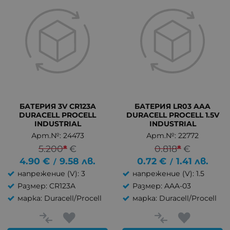
БАТЕРИЯ 3V CR123A
БАТЕРИЯ LR03 AAA
DURACELL PROCELL
DURACELL PROCELL 1.5V
INDUSTRIAL
INDUSTRIAL
Арт.№: 24473
Арт.№: 22772
5.200
*
€
0.818
*
€
4.90
€
9.58
лв.
0.72
€
1.41
лв.
/
/
напрежение (V): 3
напрежение (V): 1.5
Размер: CR123A
Размер: AAA-03
марка: Duracell/Procell
марка: Duracell/Procell