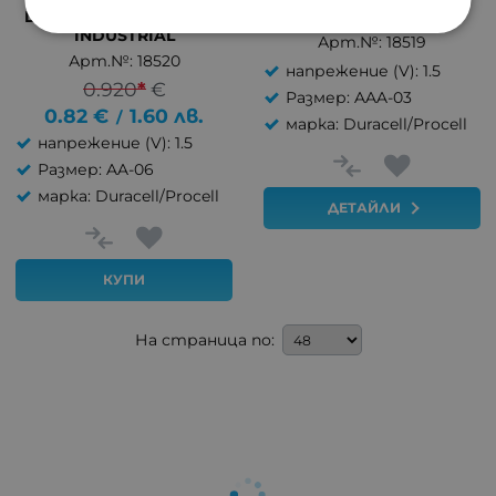
DURACELL PROCELL 1.5V
DURACELL 1.5V
INDUSTRIAL
Арт.№: 18519
Арт.№: 18520
напрежение (V): 1.5
0.920
*
€
Размер: AAA-03
0.82
€
1.60
лв.
/
марка: Duracell/Procell
напрежение (V): 1.5
Размер: AA-06
марка: Duracell/Procell
ДЕТАЙЛИ
КУПИ
На страница по: