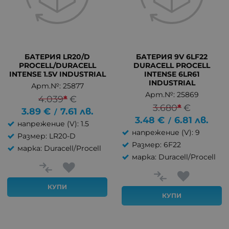
БАТЕРИЯ LR20/D
БАТЕРИЯ 9V 6LF22
PROCELL/DURACELL
DURACELL PROCELL
INTENSE 1.5V INDUSTRIAL
INTENSE 6LR61
INDUSTRIAL
Арт.№: 25877
Арт.№: 25869
4.039
*
€
3.680
*
€
3.89
€
7.61
лв.
/
3.48
€
6.81
лв.
/
напрежение (V): 1.5
напрежение (V): 9
Размер: LR20-D
Размер: 6F22
марка: Duracell/Procell
марка: Duracell/Procell
КУПИ
КУПИ