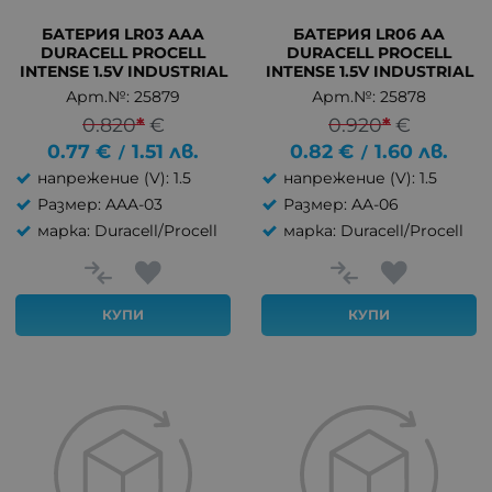
БАТЕРИЯ LR03 AAA
БАТЕРИЯ LR06 AA
DURACELL PROCELL
DURACELL PROCELL
INTENSE 1.5V INDUSTRIAL
INTENSE 1.5V INDUSTRIAL
Арт.№: 25879
Арт.№: 25878
0.820
*
€
0.920
*
€
0.77
€
1.51
лв.
0.82
€
1.60
лв.
/
/
напрежение (V): 1.5
напрежение (V): 1.5
Размер: AAA-03
Размер: AA-06
марка: Duracell/Procell
марка: Duracell/Procell
КУПИ
КУПИ