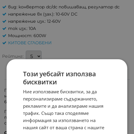
вид: конвертор dc/dc повишаващ, регулатор dc
напрежение вх (зах.): 10-60V DC
напрежение изх.: 12-60V
ток изх.: 10A
Мощност: 600W
КИТОВЕ СГЛОБЕНИ
Рейтинг:
Този уебсайт използва
ИНФОРМАЦИЯ
бисквитки
Преобразувател на напрежение, повишаващ DC
Ние използваме бисквитки, за да
модул 600 W с регулируемо изходно напрежение 12-
персонализираме съдържанието,
60V DC и изходен ток 0,2 до 10 A.
рекламите и да анализираме нашия
Повишаващ конвертор с висока изходна мощност
трафик. Също така споделяме
позволявайки приложения в различни електронни и
информация за използването на
соларни системи.
нашия сайт от ваша страна с нашите
Спецификации: