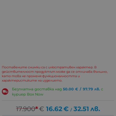
Поставените снимки са с илюстративен характер. В
действителност продуктът може да се отличава външно,
като това не променя функционалността и
характеристиките на изделието.
Безплатна доставка над
50.00
€
/
97.79
лв.
с
куриер Box Now
17.900
*
€
16.62
€
32.51
лв.
/