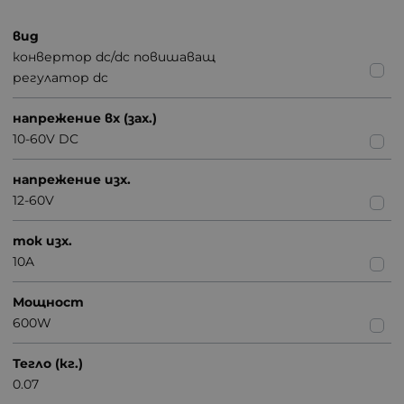
вид
конвертор dc/dc повишаващ
регулатор dc
напрежение вх (зах.)
10-60V DC
напрежение изх.
12-60V
ток изх.
10A
Мощност
600W
Тегло (кг.)
0.07