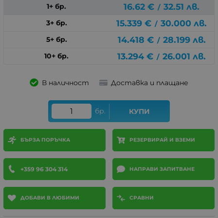
16.62
€
32.51
лв.
1+ бр.
/
15.339
€
30.000
лв.
3+ бр.
/
14.418
€
28.199
лв.
5+ бр.
/
13.294
€
26.001
лв.
10+ бр.
/
В наличност
Доставка и плащане
бр.
КУПИ
БЪРЗА ПОРЪЧКА
РЕЗЕРВИРАЙ И ВЗЕМИ
+359 96 304 314
НАПРАВИ ЗАПИТВАНЕ
ДОБАВИ В ЛЮБИМИ
СРАВНИ