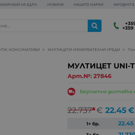
ПАЗАРУВАЙ НА ЕДРО
НОВИНИ
НАШИТЕ МАРКИ
INFO@HIT-
+359
+359 
НТИ, КОНСУМАТИВИ
МУЛТИЦЕТИ ИЗМЕРВАТЕЛНИ УРЕДИ
По
МУЛТИЦЕТ UNI-T
Арт.№:
27846
Безплатна доставка 
22.737
*
€
22.45
€
22.45
1+ бр.
21.73
3+ бр.