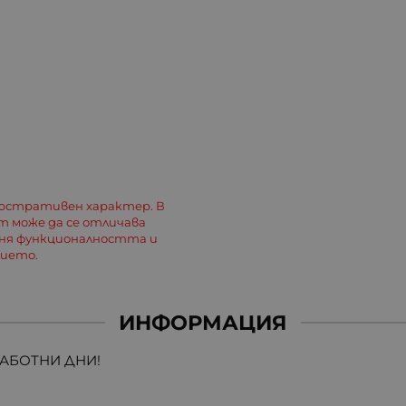
люстративен характер. В
 може да се отличава
еня функционалността и
лието.
ИНФОРМАЦИЯ
РАБОТНИ ДНИ!
B