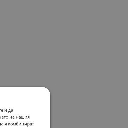
е и да
нето на нашия
 да я комбинират