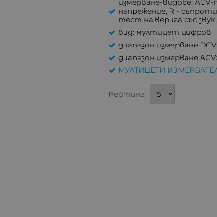
измерване-видове: ACV-
напрежение, R - съпроти
тест на верига със звук
вид: мултицет цифров
диапазон измерване DCV:
диапазон измерване ACV:
МУЛТИЦЕТИ ИЗМЕРВАТЕ
Рейтинг: