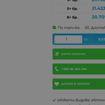
21.42
5+ бр.
20.70
8+ бр.
По поръчка
Достав
бр.
КУ
БЪРЗА ПОРЪЧКА
+359 96 304 314
ДОБАВИ В ЛЮБИМИ
обхвати-видове: автом