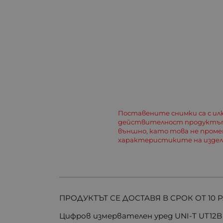
Поставените снимки са с и
действителност продуктът
външно, като това не пром
характеристиките на изде
ПРОДУКТЪТ СЕ ДОСТАВЯ В СРОК ОТ 10 
Цифров измервателен уред UNI-T UT12