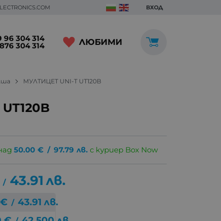
ELECTRONICS.COM
ВХОД
 96 304 314
ЛЮБИМИ
876 304 314
лша
МУЛТИЦЕТ UNI-T UT120B
 UT120B
над
50.00
€
/
97.79
лв.
с куриер Box Now
43.91
лв.
/
€
43.91
лв.
/
0
€
42.500
лв.
/