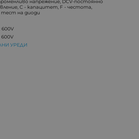
променливо напрежение, DCV-постоянно
вление, C - капацитет, F - честота,
, тест на диоди
 600V
 600V
ЛНИ УРЕДИ